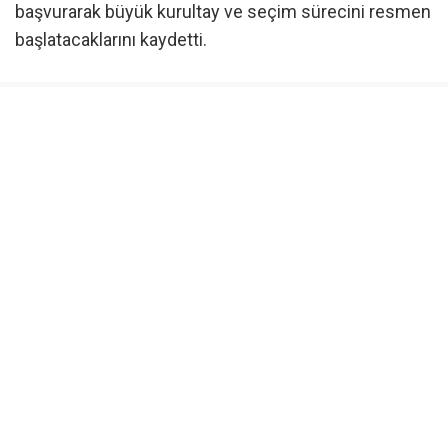
başvurarak büyük kurultay ve seçim sürecini resmen
başlatacaklarını kaydetti.
Parti tüzüğünde önemli değişikliklere gittiklerini ifade
eden Zeybek, delege sistemini kaldıracaklarını ifade
ederek, ilçe başkanı, il başkanı ve genel başkanın
doğrudan üyelerin oyuyla belirleneceğini söyledi.
Seçim kanunundaki şartları yerine getirdiklerini dile
getiren Zeybek, seçimlerin 2027 ilkbaharında veya
daha sonraki bir tarihte yapılması halinde kendi
amblemleriyle seçime gireceklerini, daha erken bir
seçim kararı alınması durumunda ise seçime girme
yeterliliği bulunan muhalefet partileriyle iş birliği
yapabileceklerini belirtti.