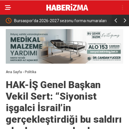
Bursaspor’da 2026-2027 sezonu forma numaraları
Uludağ İçec
açıklandı
oldu
Ana Sayfa
›
Politika
HAK-İŞ Genel Başkan
Vekil Sert: “Siyonist
işgalci İsrail’in
gerçekleştirdiği bu saldırı