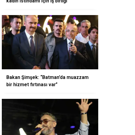
kadın istihdamı için iş birliği
Bakan Şimşek: “Batman’da muazzam
bir hizmet fırtınası var”