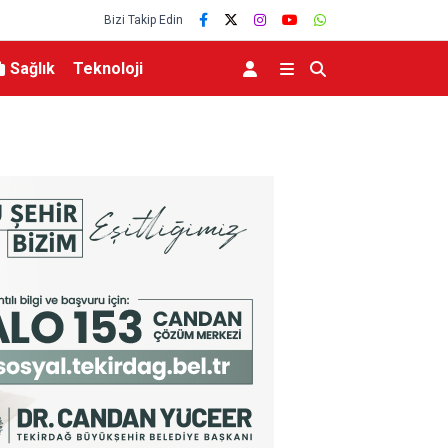
Bizi Takip Edin
Sağlık
Teknoloji
lerce vatandaşa
Menderes Belediye Başkanı İlkay Çiçek tutukla