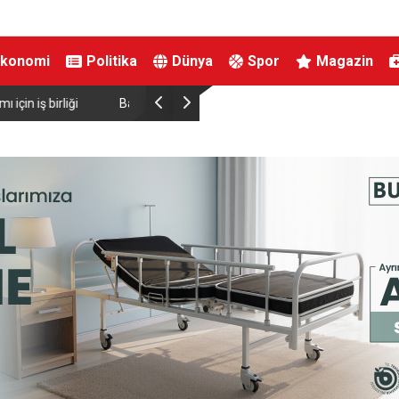
Ekonomi
Politika
Dünya
Spor
Magazin
ırtınası var”
Resul Dindar ve Ümit Yaşar, Kastamonu’da bin
unutulmaz bir gece yaşattı