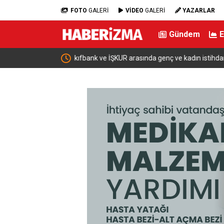
FOTO
GALERİ
VİDEO
GALERİ
YAZARLAR
Gündem
ı için iş birliği
Bakan Şimşek: “Batman’da muazzam bir hizmet f