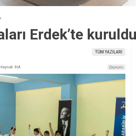
u
ları Erdek’te kuruld
TÜM YAZILARI
Kaynak: İHA
Ekonomi