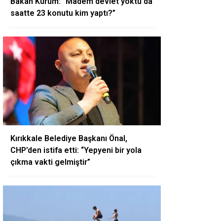
Bakan Kurum: “Madem devlet yoktu da
saatte 23 konutu kim yaptı?”
Kırıkkale Belediye Başkanı Önal,
CHP’den istifa etti: “Yepyeni bir yola
çıkma vakti gelmiştir”