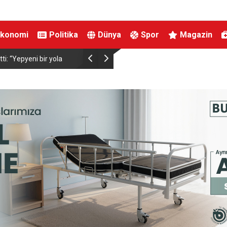
Ekonomi
Politika
Dünya
Spor
Magazin
ti: “Yepyeni bir yola
Kavurucu sıcaklarda sahillere akın ettiler