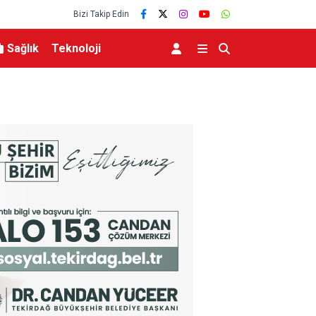
Bizi Takip Edin
Sağlık
Teknoloji
Bülent Arınç’tan Şehzadeler Kaymakamı Günhan 
ziyareti