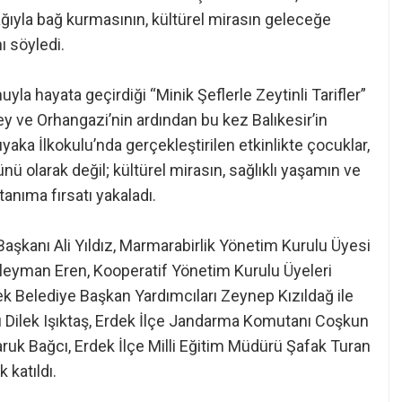
ğıyla bağ kurmasının, kültürel mirasın geleceğe
ı söyledi.
la hayata geçirdiği “Minik Şeflerle Zeytinli Tarifler”
 ve Orhangazi’nin ardından bu kez Balıkesir’in
yaka İlkokulu’nda gerçekleştirilen etkinlikte çocuklar,
ünü olarak değil; kültürel mirasın, sağlıklı yaşamın ve
tanıma fırsatı yakaladı.
şkanı Ali Yıldız, Marmarabirlik Yönetim Kurulu Üyesi
üleyman Eren, Kooperatif Yönetim Kurulu Üyeleri
k Belediye Başkan Yardımcıları Zeynep Kızıldağ ile
ü Dilek Işıktaş, Erdek İlçe Jandarma Komutanı Coşkun
uk Bağcı, Erdek İlçe Milli Eğitim Müdürü Şafak Turan
 katıldı.