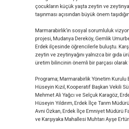
çocukların küçük yaşta zeytin ve zeytinya
taşınması açısından büyük önem taşıdığın
Marmarabirlik’in sosyal sorumluluk vizyonuy
projesi, Mudanya Dereköy, Gemlik Umurbey
Erdek ilçesinde öğrencilerle buluştu. Karşı
zeytin ve zeytinyağını yalnızca bir gıda ür
üretim bilincinin önemli bir parçası olarak 
Programa; Marmarabirlik Yönetim Kurulu Ba
Hüseyin Kızıl, Kooperatif Başkan Vekili S
Mehmet Ali Yağcı ve Selçuk Karagöz, Erde
Hüseyin Yıldırım, Erdek İlçe Tarım Müdür
Avni Özkan, Erdek İlçe Emniyet Müdürü Far
ve Karşıyaka Mahallesi Muhtarı Ayşe Ertürk