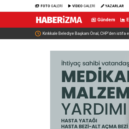
FOTO
GALERİ
VİDEO
GALERİ
YAZARLAR
Gündem
 konutu kim yaptı?”
Kırıkkale Belediye Başkanı Önal, CHP’den istifa et
çıkma vakti gelmiştir”