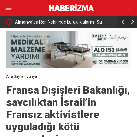
Almanya’da Ren Nehri’nde kuraklık alarmı: Su
Uludağ’da
seviyesinde tarihi düşüş yaşandı
Ana Sayfa
›
Dünya
Fransa Dışişleri Bakanlığı,
savcılıktan İsrail’in
Fransız aktivistlere
uyguladığı kötü