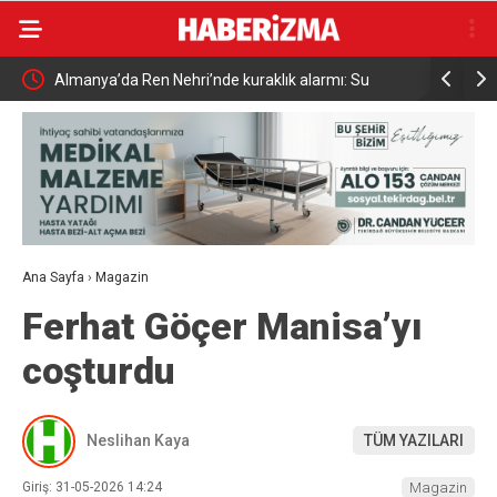
Almanya’da Ren Nehri’nde kuraklık alarmı: Su
Uludağ’da
seviyesinde tarihi düşüş yaşandı
Ana Sayfa
›
Magazin
Ferhat Göçer Manisa’yı
coşturdu
Neslihan Kaya
TÜM YAZILARI
Giriş: 31-05-2026 14:24
Magazin