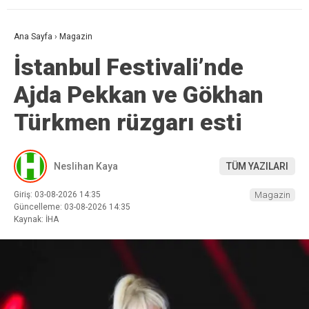
Ana Sayfa
›
Magazin
İstanbul Festivali’nde
Ajda Pekkan ve Gökhan
Türkmen rüzgarı esti
Neslihan Kaya
TÜM YAZILARI
Giriş: 03-08-2026 14:35
Magazin
Güncelleme: 03-08-2026 14:35
Kaynak: İHA