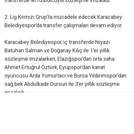
transferde iki futbolcuyla sözleşme imzaladı.
2. Lig Kırmızı Grup’ta mücadele edecek Karacabey
Belediyespor’da transfer çalışmaları devam ediyor.
Karacabey Belediyespor, iç transferde Niyazi
Batuhan Salman ve Doğanay Kılıç ile 1’er yıllık
sözleşme imzalarken, Elazığspor’dan orta saha
Ahmet Ertuğrul Öztürk, Eyüpspor’dan kanat
oyuncusu Arda Yumurtacı ve Bursa Yıldırımspor’dan
sağ bek Abdulkadir Dursun ile 3’er yıllık sözleşme
imzaladı.
Karacabey Belediyespor’dan yapılan açıklamada, “Bu
anlaşmaların hem futbolcularımız hem de
kulübümüz adına hayırlı olmasını temenni ediyoruz”