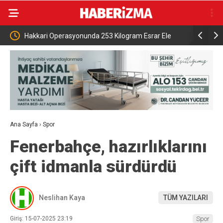
253 Kilogram Esrar Ele
Cumhurbaşkanı Erdoğan, Mekke’de Selman
ile cuma namazını kıldı
Ana Sayfa
›
Spor
Fenerbahçe, hazırlıklarını
çift idmanla sürdürdü
Neslihan Kaya
TÜM YAZILARI
Giriş: 15-07-2025 23:19
Spor