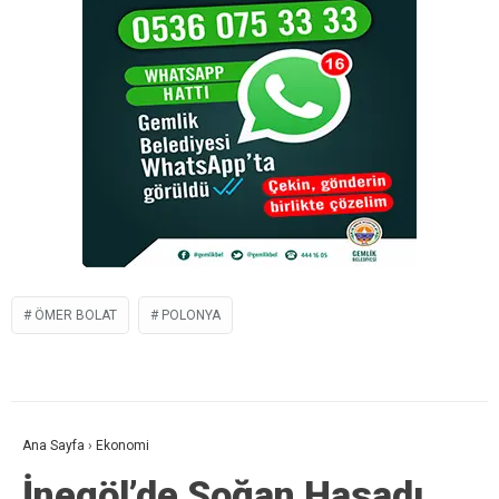
ÖMER BOLAT
POLONYA
Ana Sayfa
›
Ekonomi
İnegöl’de Soğan Hasadı