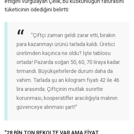
ettiğini vurgulayan Çelik, bu küskünlüğün faturasını
tüketicinin ödediğini belirtti:
“Çiftçi zaman geldi zarar etti, bırakın
para kazanmayı ürünü tarlada kaldı. Üretici
üretimden kaçınca ne oldu? İşte tablosu
ortada! Pazarda soğan 50, 60, 70 liraya kadar
tırmandı. Büyükşehirlerde durum daha da
vahim. Tarlada şu an kilogram fiyatı 42 ile 46
lira arasında. Çiftçinin mutlak surette
korunması, kooperatifler aracılığıyla malının
güvenceye alınması şart!”
“28 BİN TON REKOLTE VAR AMA FİYAT