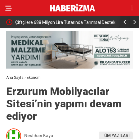
HA
Çiftçilere 688 Milyon Lira Tutarında Tarımsal Destek
DMM: “Mek
Ödemesi
NATO’nun 5
gerçek dış
Ana Sayfa
›
Ekonomi
Erzurum Mobilyacılar
Sitesi’nin yapımı devam
ediyor
Neslihan Kaya
TÜM YAZILARI