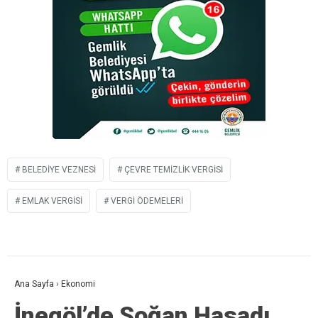
BELEDIYE VEZNESI
ÇEVRE TEMIZLIK VERGISI
EMLAK VERGISI
VERGI ÖDEMELERI
Ana Sayfa
›
Ekonomi
İnegöl’de Soğan Hasadı