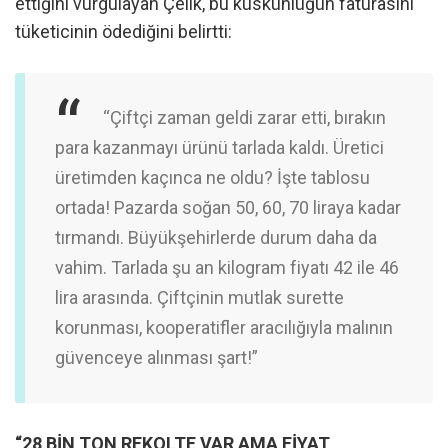
ettiğini vurgulayan Çelik, bu küskünlüğün faturasını
tüketicinin ödediğini belirtti:
“Çiftçi zaman geldi zarar etti, bırakın
para kazanmayı ürünü tarlada kaldı. Üretici
üretimden kaçınca ne oldu? İşte tablosu
ortada! Pazarda soğan 50, 60, 70 liraya kadar
tırmandı. Büyükşehirlerde durum daha da
vahim. Tarlada şu an kilogram fiyatı 42 ile 46
lira arasında. Çiftçinin mutlak surette
korunması, kooperatifler aracılığıyla malının
güvenceye alınması şart!”
“28 BİN TON REKOLTE VAR AMA FİYAT