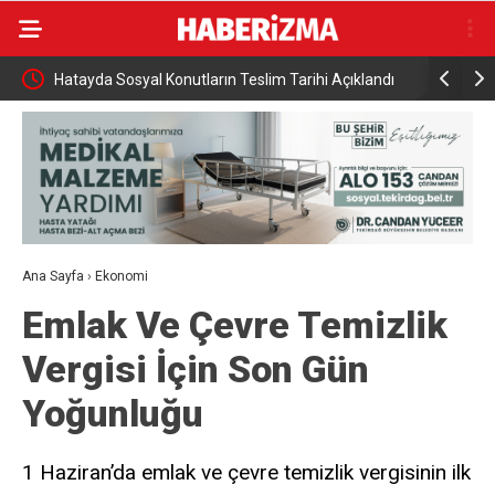
Hatayda Sosyal Konutların Teslim Tarihi Açıklandı
Hazine ve
amamen
Ana Sayfa
›
Ekonomi
Emlak Ve Çevre Temizlik
Vergisi İçin Son Gün
Yoğunluğu
1 Haziran’da emlak ve çevre temizlik vergisinin ilk