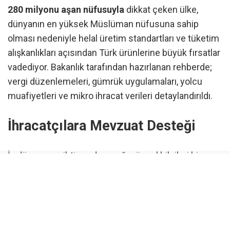
280 milyonu aşan nüfusuyla
dikkat çeken ülke,
dünyanın en yüksek Müslüman nüfusuna sahip
olması nedeniyle helal üretim standartları ve tüketim
alışkanlıkları açısından Türk ürünlerine büyük fırsatlar
vadediyor. Bakanlık tarafından hazırlanan rehberde;
vergi düzenlemeleri, gümrük uygulamaları, yolcu
muafiyetleri ve mikro ihracat verileri detaylandırıldı.
İhracatçılara Mevzuat Desteği
İş dünyasının ihtiyaç duyacağı güncel bilgileri bir
araya getiren rehber, firmaların pazara giriş
süreçlerindeki mevzuat uyumunu kolaylaştırmayı
hedefliyor. Ticaret Bakanlığı, küresel rekabet gücünü
artırmak amacıyla ihracatçılara yönelik bu tür
rehberlik çalışmalarına devam edeceğini bildirdi.