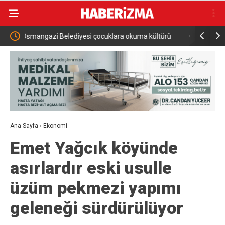
a okuma kültürü
Osmangazi Belediyesi pazarlardan aylık 600 ton at
topluyor
Ana Sayfa
›
Ekonomi
Emet Yağcık köyünde
asırlardır eski usulle
üzüm pekmezi yapımı
geleneği sürdürülüyor