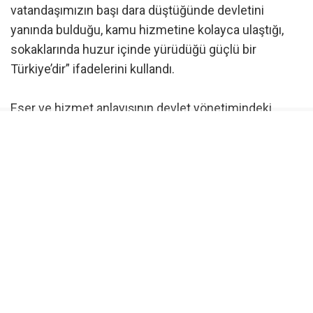
vatandaşımızın başı dara düştüğünde devletini
yanında bulduğu, kamu hizmetine kolayca ulaştığı,
sokaklarında huzur içinde yürüdüğü güçlü bir
Türkiye’dir” ifadelerini kullandı.
Eser ve hizmet anlayışının devlet yönetimindeki
önemine dikkat çeken Bakan Çiftçi, “Değerli
hemşehrilerim, devletler kurdukları müesseselerle,
inşa ettiği eserlerle ve milletine sundukları
hizmetlerle güç kazanırlar. Bizim medeniyet
tasavvurumuzda da eser bırakmak, millete hizmet
etmek ve insanın hayatını kolaylaştırmak en büyük
vazifelerden biri kabul edilmiştir. İşte bu anlayış
bugün Cumhurbaşkanımız Recep Tayyip Erdoğan’ın
liderliğinde yürüttüğümüz Türkiye Yüzyılı Vizyonu’na
yön veren en temel ilkelerden biri olmuştur. Çünkü