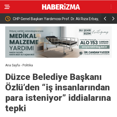
CHP Genel Başkan Yardımcısı Prof. Dr. Ali Rıza Erbay,
Tarihi ese
ında
“CHP üyesi olmak inanç ister, emek ister, yürek ister”
Ana Sayfa
›
Politika
Düzce Belediye Başkanı
Özlü’den “iş insanlarından
para isteniyor” iddialarına
tepki