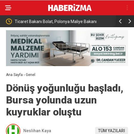
rle
Ticaret Bakanı Bolat, Polonya Maliye Bakanı
Almanya’da
Domanski ile bir araya geldi
seviyesind
Ana Sayfa
›
Genel
Dönüş yoğunluğu başladı,
Bursa yolunda uzun
kuyruklar oluştu
Neslihan Kaya
TÜM YAZILARI