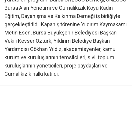
Bursa Alan Yönetimi ve Cumalıkızık Köyü Kadın
Eğitim, Dayanışma ve Kalkınma Derneği iş birliğiyle
gerçekleştirildi. Kapanış törenine Yıldırım Kaymakamı
Metin Esen, Bursa Büyükşehir Belediyesi Başkan
Vekili Kevser Öztürk, Yıldırım Belediye Başkan
Yardımcısı Gökhan Yıldız, akademisyenler, kamu
kurum ve kuruluşlarının temsilcileri, sivil toplum
kuruluşlarının yöneticileri, proje paydaşları ve
Cumalıkızık halkı katıldı.
Program süresince gönüllüler; akademik oturumlar,
psikoloji yaz okulu, saha araştırmaları ve kültürel
etkinliklerin yanı sıra Cumalıkızık’ın gündelik
yaşamına da aktif olarak katıldı. Köy sakinleriyle
birebir görüşmeler gerçekleştiren katılımcılar;
düğünlere, cenazelere ve geleneksel köy