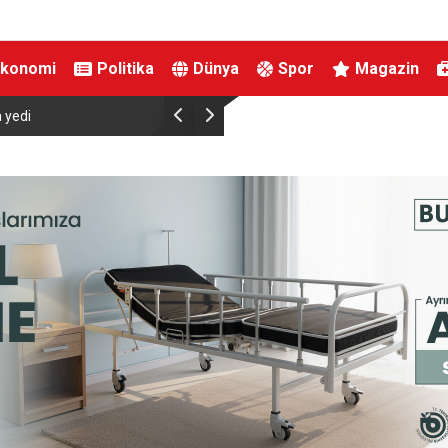
Ekonomi
Politika
Dünya
Spor
Magazin
dialara Resmi Yanıt
Bakan Şimşek, Gercüş’te toplu açılış törenine ka