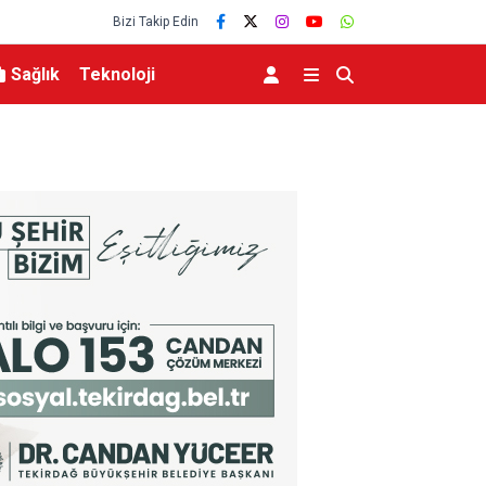
Bizi Takip Edin
Sağlık
Teknoloji
tıldı
Tekirdağ’da Mahsun Kırmızıgül rüzgarı