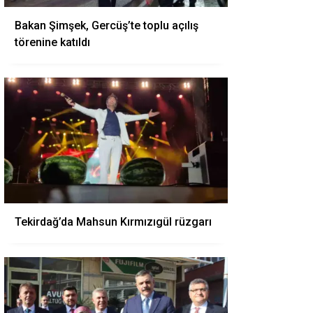
Bakan Şimşek, Gercüş’te toplu açılış
törenine katıldı
Tekirdağ’da Mahsun Kırmızıgül rüzgarı