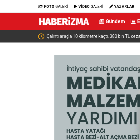
FOTO
GALERİ
VİDEO
GALERİ
YAZARLAR
Gündem
a yedi
Mekke Ortak Savunma Anlaşması Hakkındaki İd