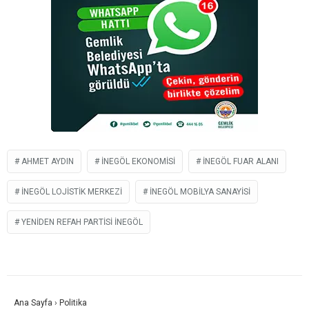
AHMET AYDIN
İNEGÖL EKONOMISI
İNEGÖL FUAR ALANI
İNEGÖL LOJISTIK MERKEZI
İNEGÖL MOBILYA SANAYISI
YENIDEN REFAH PARTISI INEGÖL
Ana Sayfa
›
Politika