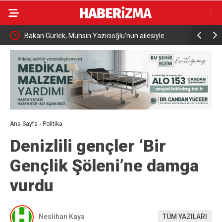
eni
Bakan Gürlek, Muhsin Yazıcıoğlu’nun ailesiyle
AK Parti K
görüştü
milletimiz
Ana Sayfa
›
Politika
Denizlili gençler ‘Bir
Gençlik Şöleni’ne damga
vurdu
Neslihan Kaya
TÜM YAZILARI