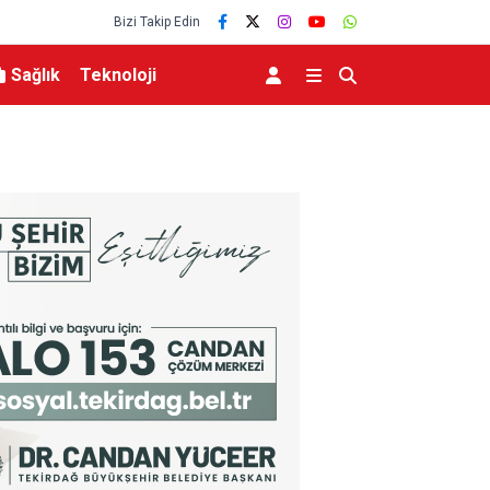
Bizi Takip Edin
Sağlık
Teknoloji
eviyesinde tarihi düşüş
Uludağ’da çıkan orman yangını söndürüldü