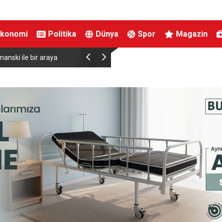
Ekonomi
Politika
Dünya
Spor
Magazin
anski ile bir araya
Almanya’da Ren Nehri’nde kuraklık alarmı: Su s
yaşandı