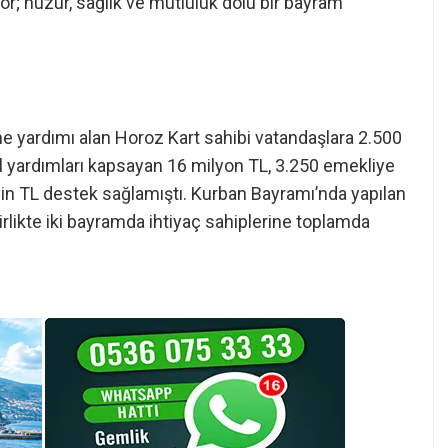
r; huzur, sağlık ve mutluluk dolu bir bayram
ne yardımı alan Horoz Kart sahibi vatandaşlara 2.500
 yardımları kapsayan 16 milyon TL, 3.250 emekliye
in TL destek sağlamıştı. Kurban Bayramı’nda yapılan
birlikte iki bayramda ihtiyaç sahiplerine toplamda