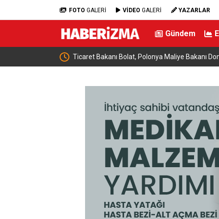
FOTO
GALERİ
VİDEO
GALERİ
YAZARLAR
Gündem
e buluştu: “Terörsüz
Ticaret Bakanı Bolat, Polonya Maliye Bakanı Dom
geldi