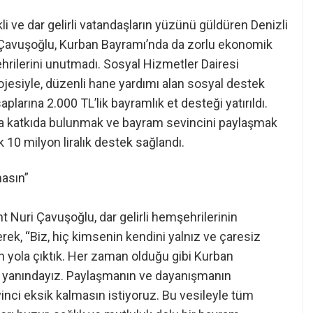
 ve dar gelirli vatandaşların yüzünü güldüren Denizli
 Çavuşoğlu, Kurban Bayramı’nda da zorlu ekonomik
ilerini unutmadı. Sosyal Hizmetler Dairesi
ojesiyle, düzenli hane yardımı alan sosyal destek
plarına 2.000 TL’lik bayramlık et desteği yatırıldı.
ına katkıda bulunmak ve bayram sevincini paylaşmak
 10 milyon liralık destek sağlandı.
masın”
 Nuri Çavuşoğlu, dar gelirli hemşehrilerinin
erek, “Biz, hiç kimsenin kendini yalnız ve çaresiz
n yola çıktık. Her zaman olduğu gibi Kurban
in yanındayız. Paylaşmanın ve dayanışmanın
nci eksik kalmasın istiyoruz. Bu vesileyle tüm