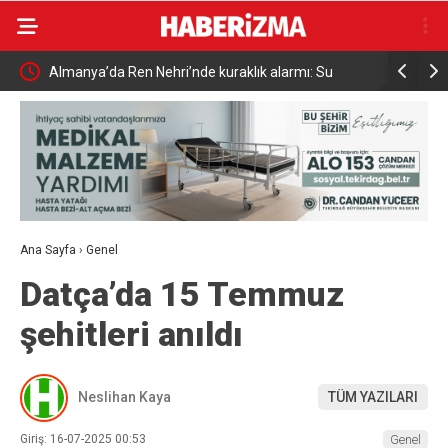
alarmı: Su
Uludağ’da çıkan orman yangını söndürüldü
Ana Sayfa
›
Genel
Datça’da 15 Temmuz
şehitleri anıldı
Neslihan Kaya
TÜM YAZILARI
Giriş: 16-07-2025 00:53
Genel