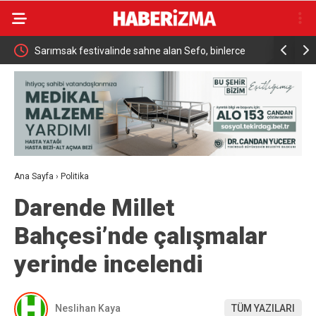
ükrü
Sarımsak festivalinde sahne alan Sefo, binlerce
Sanatçı Ca
vatandaşa unutulmaz bir gece yaşattı
Ana Sayfa
›
Politika
Darende Millet
Bahçesi’nde çalışmalar
yerinde incelendi
Neslihan Kaya
TÜM YAZILARI