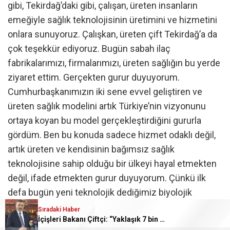
gibi, Tekirdağ’daki gibi, çalışan, üreten insanların
emeğiyle sağlık teknolojisinin üretimini ve hizmetini
onlara sunuyoruz. Çalışkan, üreten çift Tekirdağ’a da
çok teşekkür ediyoruz. Bugün sabah ilaç
fabrikalarımızı, firmalarımızı, üreten sağlığın bu yerde
ziyaret ettim. Gerçekten gurur duyuyorum.
Cumhurbaşkanımızın iki sene evvel geliştiren ve
üreten sağlık modelini artık Türkiye’nin vizyonunu
ortaya koyan bu model gerçekleştirdiğini gururla
gördüm. Ben bu konuda sadece hizmet odaklı değil,
artık üreten ve kendisinin bağımsız sağlık
teknolojisine sahip olduğu bir ülkeyi hayal etmekten
değil, ifade etmekten gurur duyuyorum. Çünkü ilk
defa bugün yeni teknolojik dediğimiz biyolojik
tedavileri tamamen hücreden ilaca kadar üretebilen,
Sıradaki Haber
İçişleri Bakanı Çiftçi: “Yaklaşık 7 bin 500 aranan şahsı bu yılın ilk 7 yılında yakalamış durumdayız”
insan gücüyle altyapısı olan bir sağlık teknolojimiz