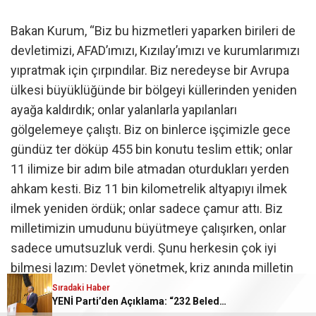
Bakan Kurum, “Biz bu hizmetleri yaparken birileri de
devletimizi, AFAD’ımızı, Kızılay’ımızı ve kurumlarımızı
yıpratmak için çırpındılar. Biz neredeyse bir Avrupa
ülkesi büyüklüğünde bir bölgeyi küllerinden yeniden
ayağa kaldırdık; onlar yalanlarla yapılanları
gölgelemeye çalıştı. Biz on binlerce işçimizle gece
gündüz ter döküp 455 bin konutu teslim ettik; onlar
11 ilimize bir adım bile atmadan oturdukları yerden
ahkam kesti. Biz 11 bin kilometrelik altyapıyı ilmek
ilmek yeniden ördük; onlar sadece çamur attı. Biz
milletimizin umudunu büyütmeye çalışırken, onlar
sadece umutsuzluk verdi. Şunu herkesin çok iyi
bilmesi lazım: Devlet yönetmek, kriz anında milletin
yükünü omuzlamak, ciddi bir iştir ve bu işler öyle
Sıradaki Haber
YENİ Parti’den Açıklama: “232 Belediye Başkanı CHP’den İ
sosyal medyadan şov yapmaya benzemez. ‘Dostlar