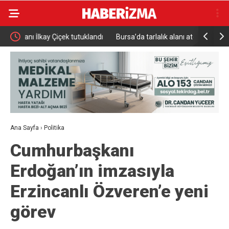
andı
Bursa’da tarlalık alanı ateşe veren şüpheli yakalandı
ABD, UFO’l
yayınladı
Ana Sayfa
›
Politika
Cumhurbaşkanı
Erdoğan’ın imzasıyla
Erzincanlı Özveren’e yeni
görev