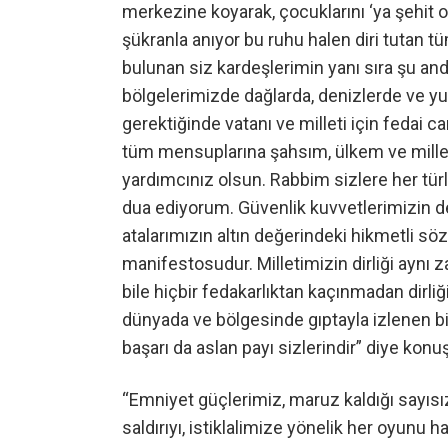
merkezine koyarak, çocuklarını ‘ya şehit o
şükranla anıyor bu ruhu halen diri tutan 
bulunan siz kardeşlerimin yanı sıra şu an
bölgelerimizde dağlarda, denizlerde ve yu
gerektiğinde vatanı ve milleti için fedai 
tüm mensuplarına şahsım, ülkem ve millet
yardımcınız olsun. Rabbim sizlere her türl
dua ediyorum. Güvenlik kuvvetlerimizin d
atalarımızın altın değerindeki hikmetli söz
manifestosudur. Milletimizin dirliği aynı 
bile hiçbir fedakarlıktan kaçınmadan dirliğ
dünyada ve bölgesinde gıptayla izlenen b
başarı da aslan payı sizlerindir” diye konu
“Emniyet güçlerimiz, maruz kaldığı sayısı
saldırıyı, istiklalimize yönelik her oyunu