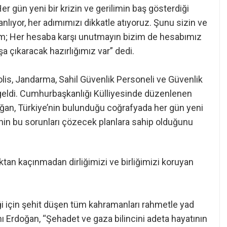
gün yeni bir krizin ve gerilimin baş gösterdiği
lıyor, her adımımızı dikkatle atıyoruz. Şunu sizin ve
orum; Her hesaba karşı unutmayın bizim de hesabımız
 çıkaracak hazırlığımız var” dedi.
is, Jandarma, Sahil Güvenlik Personeli ve Güvenlik
a geldi. Cumhurbaşkanlığı Külliyesinde düzenlenen
n, Türkiye’nin bulunduğu coğrafyada her gün yeni
e’nin bu sorunları çözecek planlara sahip olduğunu
ktan kaçınmadan dirliğimizi ve birliğimizi koruyan
liği için şehit düşen tüm kahramanları rahmetle yad
Erdoğan, “Şehadet ve gaza bilincini adeta hayatının