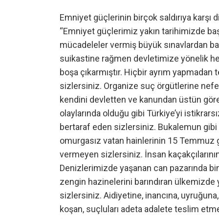
Emniyet güçlerinin birçok saldırıya karşı 
“Emniyet güçlerimiz yakın tarihimizde baş
mücadeleler vermiş büyük sınavlardan başa
suikastine rağmen devletimize yönelik her
boşa çıkarmıştır. Hiçbir ayrım yapmadan 
sizlersiniz. Organize suç örgütlerine nefes
kendini devletten ve kanundan üstün göre
olaylarında olduğu gibi Türkiye’yi istikrar
bertaraf eden sizlersiniz. Bukalemun gibi s
omurgasız vatan hainlerinin 15 Temmuz
vermeyen sizlersiniz. İnsan kaçakçılarının
Denizlerimizde yaşanan can pazarında binle
zengin hazinelerini barındıran ülkemizde
sizlersiniz. Aidiyetine, inancına, uyruğu
koşan, suçluları adeta adalete teslim et