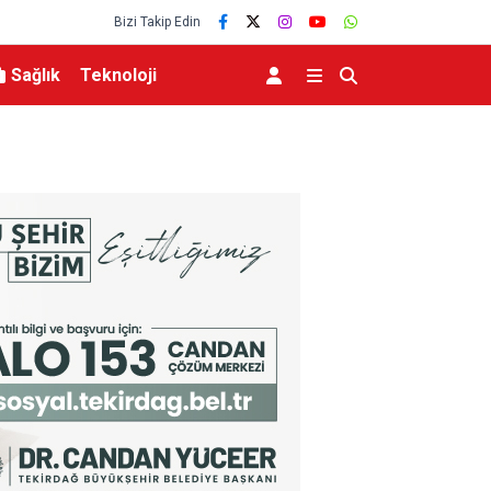
Bizi Takip Edin
Sağlık
Teknoloji
aki İddialara Resmi Yanıt
Bakan Şimşek, Gercüş’te toplu açılış töre