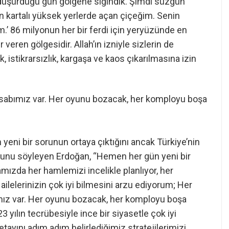
re düşürdüğü gün gölgene sığındık. Şimdi süzgün
şın kartalı yüksek yerlerde açan çiçeğim. Senin
’ 86 milyonun her bir ferdi için yeryüzünde en
 veren gölgesidir. Allah’ın izniyle sizlerin de
 istikrarsızlık, kargaşa ve kaos çıkarılmasına izin
sabımız var. Her oyunu bozacak, her komployu boşa
yeni bir sorunun ortaya çıktığını ancak Türkiye’nin
ğunu söyleyen Erdoğan, “Hemen her gün yeni bir
amızda her hamlemizi incelikle planlıyor, her
ailelerinizin çok iyi bilmesini arzu ediyorum; Her
ız var. Her oyunu bozacak, her komployu boşa
3 yılın tecrübesiyle ince bir siyasetle çok iyi
etayını adım adım belirlediğimiz stratejilerimizi