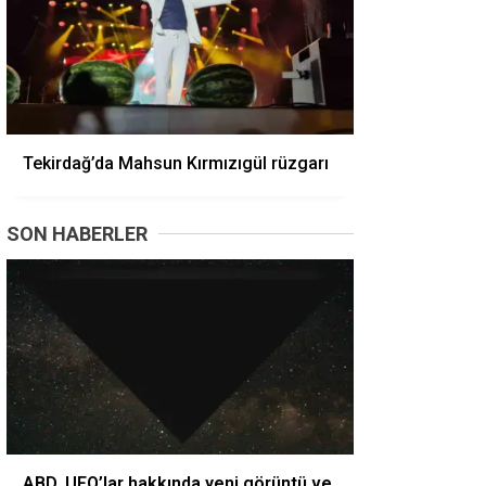
Tekirdağ’da Mahsun Kırmızıgül rüzgarı
SON HABERLER
ABD, UFO’lar hakkında yeni görüntü ve