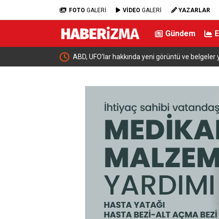
FOTO
GALERİ
VİDEO
GALERİ
YAZARLAR
Gündem
geler yayınladı
Çalıntı araçla 10 kilometre kaçtı, 380 bin