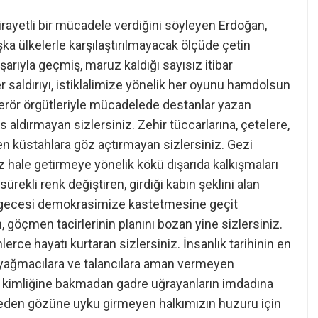
dirayetli bir mücadele verdiğini söyleyen Erdoğan,
ka ülkelerle karşılaştırılmayacak ölçüde çetin
rıyla geçmiş, maruz kaldığı sayısız itibar
 saldırıyı, istiklalimize yönelik her oyunu hamdolsun
terör örgütleriyle mücadelede destanlar yazan
 aldırmayan sizlersiniz. Zehir tüccarlarına, çetelere,
n küstahlara göz açtırmayan sizlersiniz. Gezi
sız hale getirmeye yönelik kökü dışarıda kalkışmaları
ürekli renk değiştiren, girdiği kabın şeklini alan
 gecesi demokrasimize kastetmesine geçit
, göçmen tacirlerinin planını bozan yine sizlersiniz.
rce hayatı kurtaran sizlersiniz. İnsanlık tarihinin en
 yağmacılara ve talancılara aman vermeyen
na, kimliğine bakmadan gadre uğrayanların imdadına
meden gözüne uyku girmeyen halkımızın huzuru için