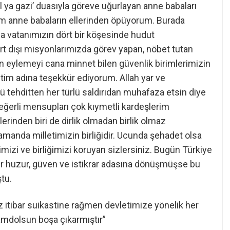
l ya gazi’ duasıyla göreve uğurlayan anne babaları
tüm anne babaların ellerinden öpüyorum. Burada
da vatanımızın dört bir köşesinde hudut
rt dışı misyonlarımızda görev yapan, nöbet tutan
can eylemeyi cana minnet bilen güvenlik birimlerimizin
im adına teşekkür ediyorum. Allah yar ve
ü tehditten her türlü saldırıdan muhafaza etsin diye
eğerli mensupları çok kıymetli kardeşlerim
lerinden biri de dirlik olmadan birlik olmaz
zamanda milletimizin birliğidir. Ucunda şehadet olsa
imizi ve birliğimizi koruyan sizlersiniz. Bugün Türkiye
ir huzur, güven ve istikrar adasına dönüşmüşse bu
ştu.
z itibar suikastine rağmen devletimize yönelik her
 hamdolsun boşa çıkarmıştır”