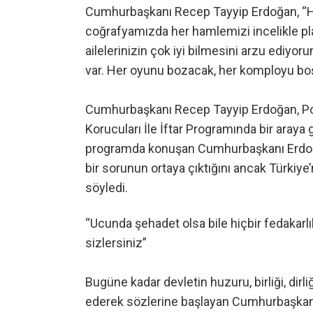
Cumhurbaşkanı Recep Tayyip Erdoğan, “Her 
coğrafyamızda her hamlemizi incelikle plan
ailelerinizin çok iyi bilmesini arzu ediy
var. Her oyunu bozacak, her komployu boşa
Cumhurbaşkanı Recep Tayyip Erdoğan, Pol
Korucuları İle İftar Programında bir aray
programda konuşan Cumhurbaşkanı Erdoğa
bir sorunun ortaya çıktığını ancak Türkiy
söyledi.
“Ucunda şehadet olsa bile hiçbir fedakarlı
sizlersiniz”
Bugüne kadar devletin huzuru, birliği, dir
ederek sözlerine başlayan Cumhurbaşkanı 