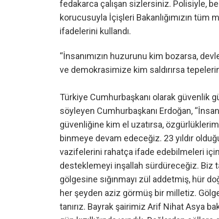
fedakarca çalışan sizlersiniz. Polisiyle, be
korucusuyla İçişleri Bakanlığımızın tüm m
ifadelerini kullandı.
“İnsanımızın huzurunu kim bozarsa, devlet
ve demokrasimize kim saldırırsa tepele
Türkiye Cumhurbaşkanı olarak güvenlik gü
söyleyen Cumhurbaşkanı Erdoğan, “İnsanı
güvenliğine kim el uzatırsa, özgürlükleri
binmeye devam edeceğiz. 23 yıldır olduğu
vazifelerini rahatça ifade edebilmeleri i
desteklemeyi inşallah sürdüreceğiz. Biz ta
gölgesine sığınmayı zül addetmiş, hür d
her şeyden aziz görmüş bir milletiz. Gölge 
tanırız. Bayrak şairimiz Arif Nihat Asya bak