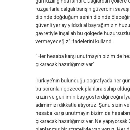
gün kızıllığında ısındık. Dağlardan çölle
rüzgarlarla dalgalı barışın güvercini sava
dibinde doğduğum senin dibinde öleceğim.
güvenli yer ay yıldızlı al bayrağımızın huzur
gayretiyle inşallah bu gölgede huzursuzluk,
vermeyeceğiz” ifadelerini kullandı.
“Her hesaba karşı unutmayın bizim de he
çıkaracak hazırlığımız var”
Türkiye’nin bulunduğu coğrafyada her gün 
bu sorunları çözecek planlara sahip oldu
krizin ve gerilimin baş gösterdiği coğrafy
adımımızı dikkatle atıyoruz. Şunu sizin ve 
hesaba karşı unutmayın bizim de hesabım
çıkaracak hazırlığımız var. Ne yapıyorsak 2
planlanmış bir stratejiyle yapıyoruz. Her d