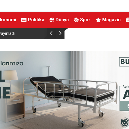
Ekonomi
Politika
Dünya
Spor
Magazin
 TL ceza yedi
Mekke Ortak Savunma Anlaşması Hakkınd