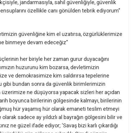
kçisiyle, jandarmasıyla, sahil güvenliğiyle, güvenlik
ensuplarını özellikle canı gönülden tebrik ediyorum”
imizin güvenliğine kim el uzatırsa, özgürlüklerimize
rine binmeye devam edeceğiz”
çlerinin her biriyle her zaman gurur duyacağını
mızın huzurunu kim bozarsa, devletimizin
mize ve demokrasimize kim saldırırsa tepelerine
 gibi bundan sonra da güvenlik birimlerimizin
çin üzerimize ne düşüyorsa yapacak sizleri her açıdan
rih boyunca birilerinin gölgesinde kalmayı, birilerinin
oğmuş hür yaşamış hür olarak emaneti teslim etmeyi
olarak sadece ay yıldızlı al bayrağın gölgesini bilir ve
ınız ne güzel ifade ediyor; ‘Savaş bizi karlı çıkardığı