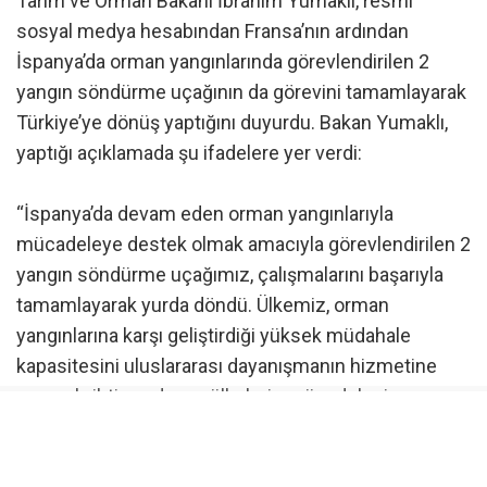
Tarım ve Orman Bakanı İbrahim Yumaklı, resmi
sosyal medya hesabından Fransa’nın ardından
İspanya’da orman yangınlarında görevlendirilen 2
yangın söndürme uçağının da görevini tamamlayarak
Türkiye’ye dönüş yaptığını duyurdu. Bakan Yumaklı,
yaptığı açıklamada şu ifadelere yer verdi:
“İspanya’da devam eden orman yangınlarıyla
mücadeleye destek olmak amacıyla görevlendirilen 2
yangın söndürme uçağımız, çalışmalarını başarıyla
tamamlayarak yurda döndü. Ülkemiz, orman
yangınlarına karşı geliştirdiği yüksek müdahale
kapasitesini uluslararası dayanışmanın hizmetine
sunarak, ihtiyaç duyan ülkelerin mücadelesine
destek olmaya devam ediyor. Yeşil vatan anlayışıyla
doğayı, ormanları ve gelecek nesillerin bizlere