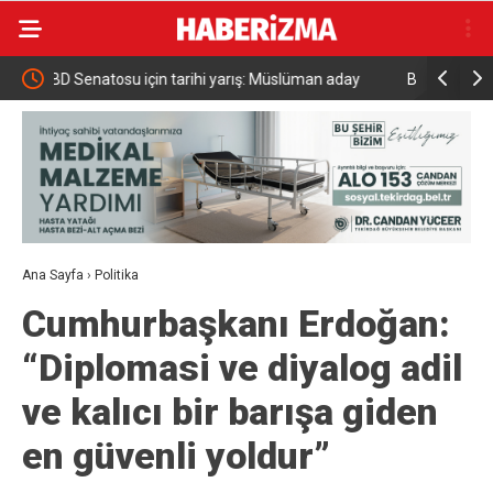
aday
Bir adımla hayata tutundu, motosikletli duvara
Benzind
çarparak can verdi
TL’lik
Ana Sayfa
›
Politika
Cumhurbaşkanı Erdoğan:
“Diplomasi ve diyalog adil
ve kalıcı bir barışa giden
en güvenli yoldur”