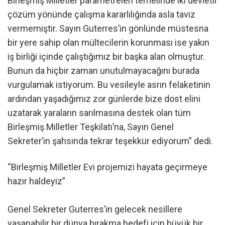
Birleşmiş Milletler parametreleri temelinde iki devletli
çözüm yönünde çalışma kararlılığında asla taviz
vermemiştir. Sayın Guterres’in gönlünde müstesna
bir yere sahip olan mültecilerin korunması ise yakın
iş birliği içinde çalıştığımız bir başka alan olmuştur.
Bunun da hiçbir zaman unutulmayacağını burada
vurgulamak istiyorum. Bu vesileyle asrın felaketinin
ardından yaşadığımız zor günlerde bize dost elini
uzatarak yaraların sarılmasına destek olan tüm
Birleşmiş Milletler Teşkilatı’na, Sayın Genel
Sekreter’in şahsında tekrar teşekkür ediyorum” dedi.
“Birleşmiş Milletler Evi projemizi hayata geçirmeye
hazır haldeyiz”
Genel Sekreter Guterres’in gelecek nesillere
yaşanabilir bir dünya bırakma hedefi için büyük bir