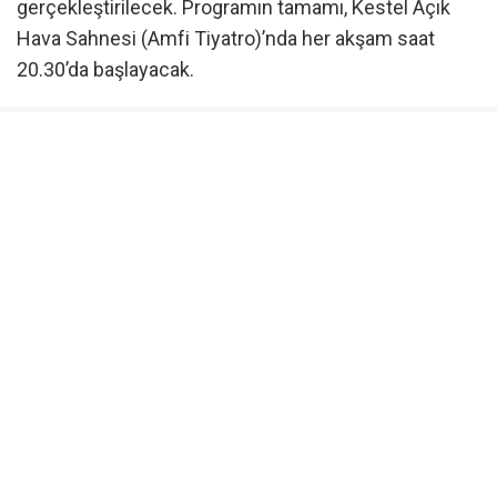
gerçekleştirilecek. Programın tamamı, Kestel Açık
Hava Sahnesi (Amfi Tiyatro)’nda her akşam saat
20.30’da başlayacak.
Öte yandan altı gün boyunca devam edecek program
kapsamında çocuklar, açık havada gerçekleştirilecek
sinema gösterimlerini izleme fırsatı bulurken, çocuk
müzikalleriyle de sanat ve eğlenceyi bir arada
deneyimleyecek.
Başkan Erol: “Çocuklarımızın kahkahası Kestel’e çok
yakışıyor”
Kestel Belediye Başkanı Ferhat Erol, çocukların mutlu
olduğu bir ilçenin geleceğe daha umutla baktığını
belirterek, şunları söyledi: