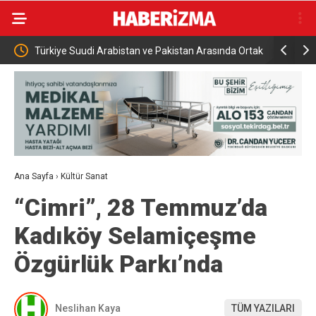
rabistan ve Pakistan Arasında Ortak
Rusya açıklarındaki Türk kuru yük
şması
saldırısı
Ana Sayfa
›
Kültür Sanat
“Cimri”, 28 Temmuz’da
Kadıköy Selamiçeşme
Özgürlük Parkı’nda
Neslihan Kaya
TÜM YAZILARI