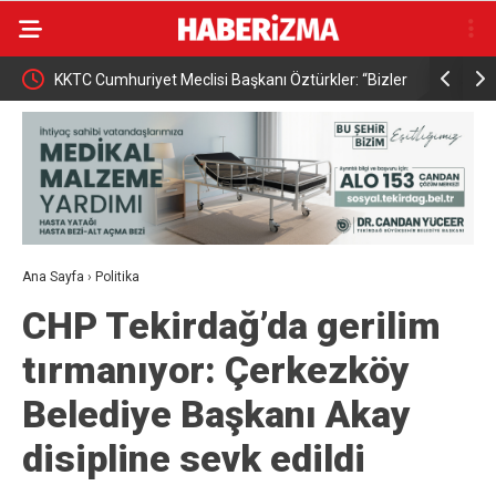
KKTC Cumhuriyet Meclisi Başkanı Öztürkler: “Bizler
Osmangazi
egemen eşitliğimizden ve eşit uluslararası
kazandırıy
statümüzden asla taviz vermeyeceğiz”
Ana Sayfa
›
Politika
CHP Tekirdağ’da gerilim
tırmanıyor: Çerkezköy
Belediye Başkanı Akay
disipline sevk edildi