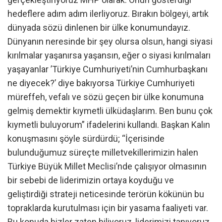
hedeflere adım adım ilerliyoruz. Bırakın bölgeyi, artık
dünyada sözü dinlenen bir ülke konumundayız.
Dünyanın neresinde bir şey olursa olsun, hangi siyasi
kırılmalar yaşanırsa yaşansın, eğer o siyasi kırılmaları
yaşayanlar ’Türkiye Cumhuriyeti’nin Cumhurbaşkanı
ne diyecek?’ diye bakıyorsa Türkiye Cumhuriyeti
müreffeh, vefalı ve sözü geçen bir ülke konumuna
gelmiş demektir kıymetli ülküdaşlarım. Ben bunu çok
kıymetli buluyorum” ifadelerini kullandı. Başkan Kalın
konuşmasını şöyle sürdürdü; “İçerisinde
bulunduğumuz süreçte milletvekillerimizin halen
Türkiye Büyük Millet Meclisi’nde çalışıyor olmasının
bir sebebi de liderimizin ortaya koyduğu ve
geliştirdiği strateji neticesinde terörün kökünün bu
topraklarda kurutulması için bir yasama faaliyeti var.
Bu konuda bizler zaten biliyoruz, liderimizi tanıyoruz,