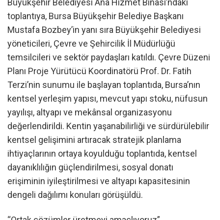
Büyükşehir Belediyesi Ana Hizmet Binası’ndaki
toplantıya, Bursa Büyükşehir Belediye Başkanı
Mustafa Bozbey’in yanı sıra Büyükşehir Belediyesi
yöneticileri, Çevre ve Şehircilik İl Müdürlüğü
temsilcileri ve sektör paydaşları katıldı. Çevre Düzeni
Planı Proje Yürütücü Koordinatörü Prof. Dr. Fatih
Terzi’nin sunumu ile başlayan toplantıda, Bursa’nın
kentsel yerleşim yapısı, mevcut yapı stoku, nüfusun
yayılışı, altyapı ve mekânsal organizasyonu
değerlendirildi. Kentin yaşanabilirliği ve sürdürülebilir
kentsel gelişimini artıracak stratejik planlama
ihtiyaçlarının ortaya koyulduğu toplantıda, kentsel
dayanıklılığın güçlendirilmesi, sosyal donatı
erişiminin iyileştirilmesi ve altyapı kapasitesinin
dengeli dağılımı konuları görüşüldü.
“Ortak çözümler üretmeyi amaçlıyoruz”