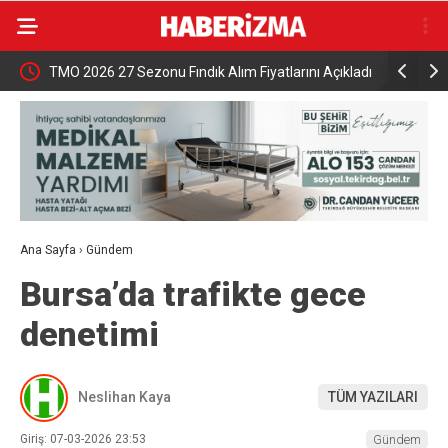
azeteci
TMO 2026 27 Sezonu Fındık Alım Fiyatlarını Açıkladı
Şehzadele
Ana Sayfa
›
Gündem
Bursa’da trafikte gece
denetimi
Neslihan Kaya
TÜM YAZILARI
Giriş: 07-03-2026 23:53
Gündem