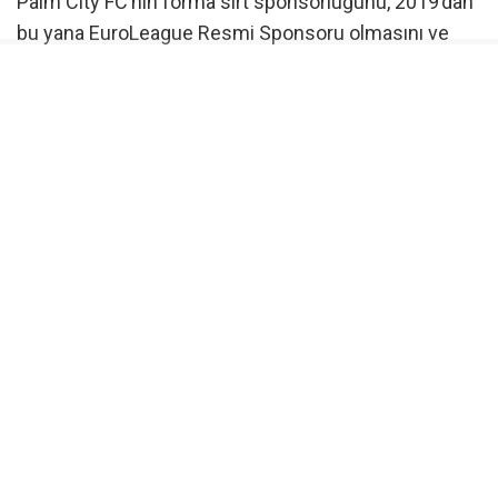
Palm City FC’nin forma sırt sponsorluğunu, 2019’dan
bu yana EuroLeague Resmi Sponsoru olmasını ve
2017’den bu yana Uludağ Premium Ultra Trail’e
(UPUT) sağladığı kesintisiz desteği de
kapsamaktadır.
Ömer Kızıl: “Geleceği birlikte şekillendirirken
mirasımızı koruyoruz”
Ortaklığa ilişkin değerlendirmede bulunan Uludağ
İçecek Türk A.Ş. Yönetim Kurulu Başkanı Ömer Kızıl
şunları söyledi:”1. FC Nürnberg ile yaptığımız ortaklık
bir sponsorluk anlaşmasından çok daha fazlasını
temsil ediyor; aynı temel değerleri paylaşan iki köklü
marka arasındaki bir iş birliğidir. 1. FC Nürnberg
gelenek, yenilikçilik ve sürdürülebilir bir geleceğe