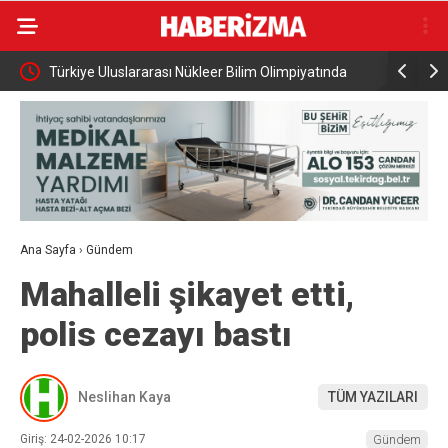
li çift
Türkiye Uluslararası Nükleer Bilim Olimpiyatında
Karacabey
Altın Madalya Kazandı
Ana Sayfa
›
Gündem
Mahalleli şikayet etti,
polis cezayı bastı
Neslihan Kaya
TÜM YAZILARI
Giriş: 24-02-2026 10:17
Gündem