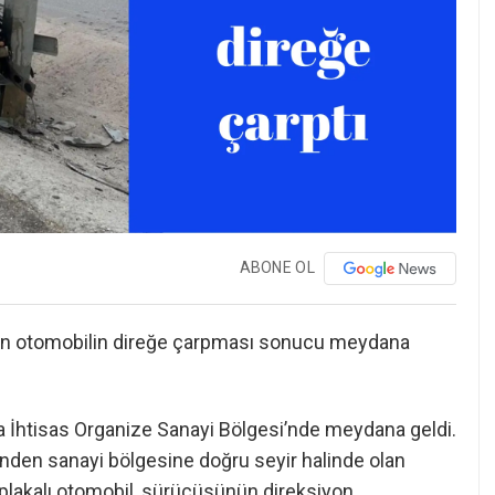
ABONE OL
ıkan otomobilin direğe çarpması sonucu meydana
ya İhtisas Organize Sanayi Bölgesi’nde meydana geldi.
zinden sanayi bölgesine doğru seyir halinde olan
plakalı otomobil, sürücüsünün direksiyon