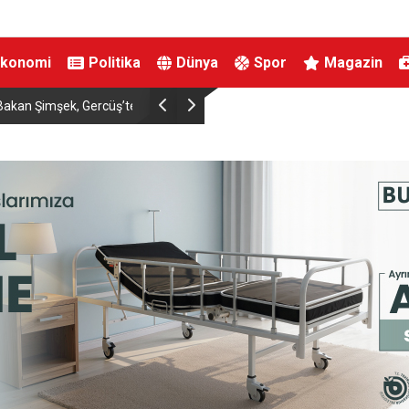
Ekonomi
Politika
Dünya
Spor
Magazin
ıldı
Tekirdağ’da Mahsun Kırmızıgül rüzgarı