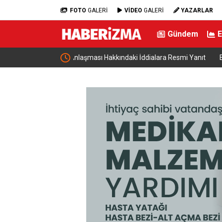
FOTO
GALERİ
VİDEO
GALERİ
YAZARLAR
Gündem
ialara Resmi Yanıt
Bakan Şimşek, Gercüş’te toplu açılış törenine kat