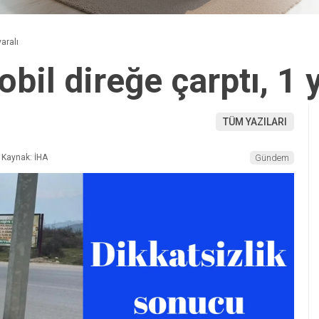
aralı
bil direğe çarptı, 1 y
TÜM YAZILARI
Kaynak: İHA
Gündem