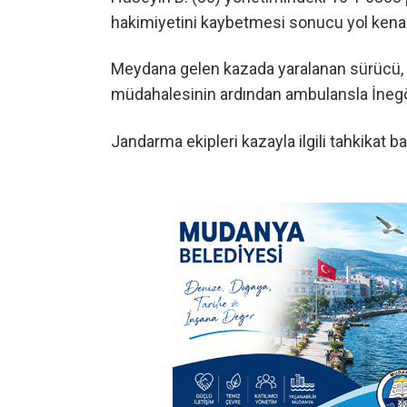
hakimiyetini kaybetmesi sonucu yol kenar
Meydana gelen kazada yaralanan sürücü, ol
müdahalesinin ardından ambulansla İnegöl D
Jandarma ekipleri kazayla ilgili tahkikat baş