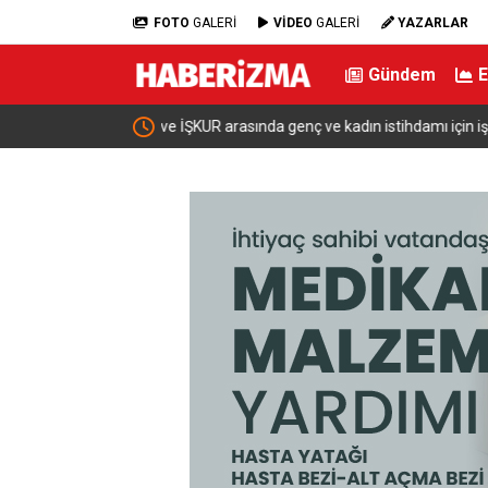
FOTO
GALERİ
VİDEO
GALERİ
YAZARLAR
Gündem
ı için iş birliği
Bakan Şimşek: “Batman’da muazzam bir hizmet f