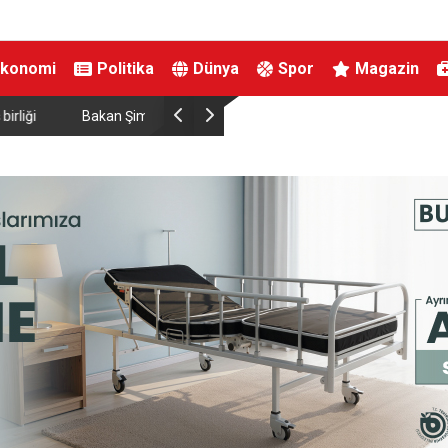
Ekonomi
Politika
Dünya
Spor
Magazin
ırtınası var”
Resul Dindar ve Ümit Yaşar, Kastamonu’da bin
unutulmaz bir gece yaşattı