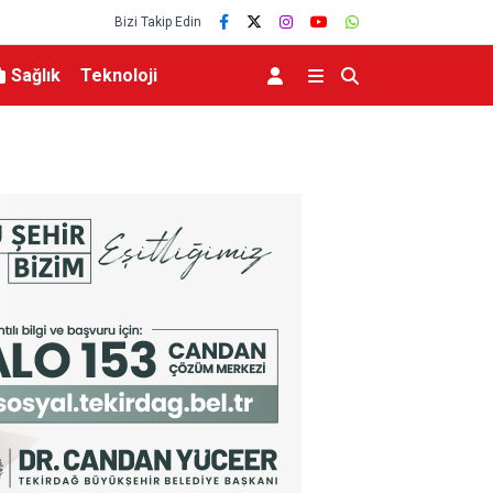
Bizi Takip Edin
Sağlık
Teknoloji
lerce vatandaşa
Menderes Belediye Başkanı İlkay Çiçek tutukla