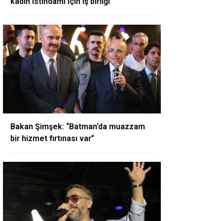
kadın istihdamı için iş birliği
Bakan Şimşek: “Batman’da muazzam
bir hizmet fırtınası var”