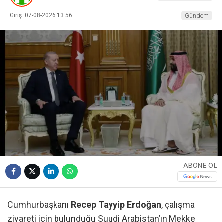
Giriş: 07-08-2026 13:56
Gündem
ABONE OL
Cumhurbaşkanı
Recep Tayyip Erdoğan
, çalışma
ziyareti için bulunduğu Suudi Arabistan’ın Mekke