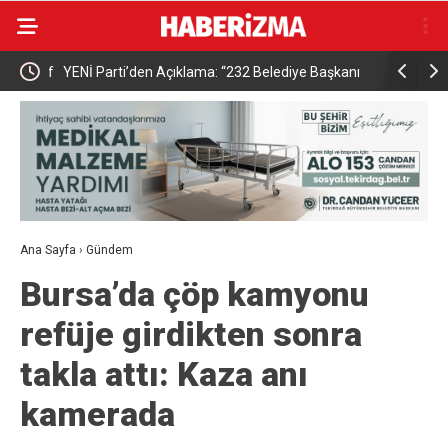
 Şerif
YENİ Parti’den Açıklama: “232 Belediye Başkanı
Başkan Sub
CHP’den İstifa Etti, Ay Sonunda 300’ü Geçebilir”
iddiaların
Ana Sayfa
›
Gündem
Bursa’da çöp kamyonu
refüje girdikten sonra
takla attı: Kaza anı
kamerada