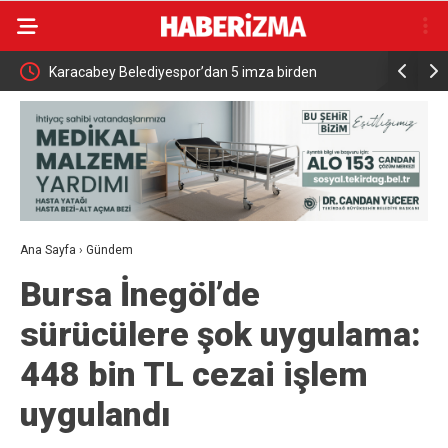
ları
Karacabey Belediyespor’dan 5 imza birden
KTÜ Millî T
Ana Sayfa
›
Gündem
Bursa İnegöl’de
sürücülere şok uygulama:
448 bin TL cezai işlem
uygulandı