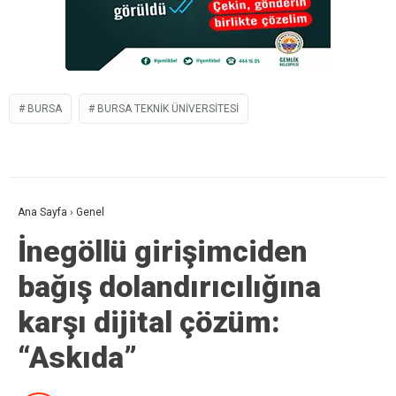
BURSA
BURSA TEKNIK ÜNIVERSITESI
Ana Sayfa
›
Genel
İnegöllü girişimciden
bağış dolandırıcılığına
karşı dijital çözüm:
“Askıda”