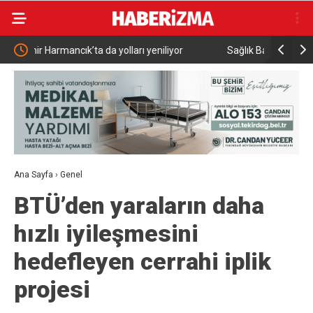
yor
Sağlık Bakanı Memişoğlu Batman Sağlık
Hayat
Yatırımlarını İnceledi
Ana Sayfa
›
Genel
BTÜ’den yaraların daha
hızlı iyileşmesini
hedefleyen cerrahi iplik
projesi