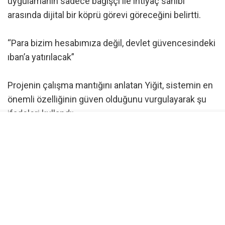
uygulamanın sadece bağışçı ile ihtiyaç sahibi
arasında dijital bir köprü görevi göreceğini belirtti.
“Para bizim hesabımıza değil, devlet güvencesindeki
ıban’a yatırılacak”
Projenin çalışma mantığını anlatan Yiğit, sistemin en
önemli özelliğinin güven olduğunu vurgulayarak şu
ifadeleri kullandı:
“Biz dernek ya da vakıflar gibi para toplamıyoruz.
Sadece bağışlarınıza köprü oluyoruz. Bağışçı,
uygulama üzerinden devlet güvencesindeki IBAN’a
bağışını yapacak. Bu IBAN üzerinde bizim hiçbir
çekim veya transfer yetkimiz olmayacak. Sistem
tamamen dijital olarak çalışacak ve bağışlar yalnızca