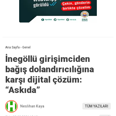
Ana Sayfa
›
Genel
İnegöllü girişimciden
bağış dolandırıcılığına
karşı dijital çözüm:
“Askıda”
Neslihan Kaya
TÜM YAZILARI