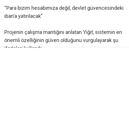
“Para bizim hesabımıza değil, devlet güvencesindeki
ıban’a yatırılacak”
Projenin çalışma mantığını anlatan Yiğit, sistemin en
önemli özelliğinin güven olduğunu vurgulayarak şu
ifadeleri kullandı:
“Biz dernek ya da vakıflar gibi para toplamıyoruz.
Sadece bağışlarınıza köprü oluyoruz. Bağışçı,
uygulama üzerinden devlet güvencesindeki IBAN’a
bağışını yapacak. Bu IBAN üzerinde bizim hiçbir
çekim veya transfer yetkimiz olmayacak. Sistem
tamamen dijital olarak çalışacak ve bağışlar yalnızca
belirlenen amaç doğrultusunda kullanılacak.”
Yardımlar kategori bazlı yapılacak