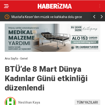
du
Mustafa Keser’den müzik ve kahkaha dolu gece
Karacabey’
ulaşmada
Ana Sayfa
›
Genel
BTÜ’de 8 Mart Dünya
Kadınlar Günü etkinliği
düzenlendi
Neslihan Kaya
TÜM YAZILARI