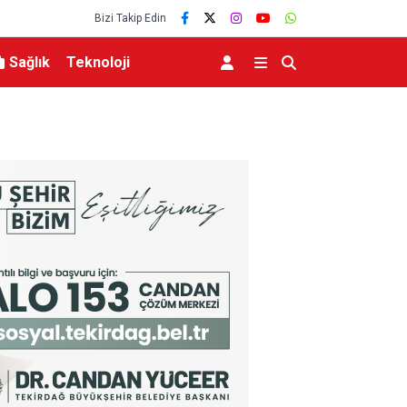
Bizi Takip Edin
Sağlık
Teknoloji
üdahale başlatıldı
Bakan Yumaklı: “Son 24 yılda milli park sayısını 