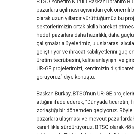
BTSO Yönetim Kurulu Başkanı İbrahim Burka
pazarlara açılması açısından çok önemli
olarak uzun yıllardır yürüttüğümüz bu projel
sektörlerimizin ortak akılla hareket etmesi
hedef pazarlara daha hazırlıklı, daha güçl
çalışmalarla üyelerimiz, uluslararası alıcıl
geliştiriyor ve ihracat kabiliyetlerini güçl
üretim tecrübesini, kalite anlayışını ve gi
UR-GE projelerimizi, kentimizin dış ticare
görüyoruz” diye konuştu.
Başkan Burkay, BTSO’nun UR-GE projelerin
attığını ifade ederek, “Dünyada ticaretin,
zorlaştığı bir dönemden geçiyoruz. Böyle 
pazarlara ulaşması ve mevcut pazarlarda
kararlılıkla sürdürüyoruz. BTSO olarak 4