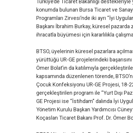
Türkiye’de Ticaret Bakanlığı destekleriyle
konumda bulunan Bursa Ticaret ve Sanay
Programları Zirvesi’nde iki ayrı “İyi Uyg
Başkanı İbrahim Burkay, küresel pazarda z
ihracatla büyümesi için kararlılıkla çalışma
BTSO, üyelerinin küresel pazarlara açılması
yürüttüğü UR-GE projelerindeki başarısını ik
Ömer Bolat’ın da katılımıyla gerçekleştir
kapsamında düzenlenen törende, BTSO’nun
Çocuk Konfeksiyonu UR-GE Projesi, 18-22
gerçekleştirilen program ile “Yurt Dışı Pa
GE Projesi ise “İstihdam” dalında İyi Uyg
Yönetim Kurulu Başkan Yardımcısı Cüney
Koçaslan Ticaret Bakanı Prof. Dr. Ömer Bola