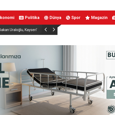
Ekonomi
Politika
Dünya
Spor
Magazin
İnegöl’de orman yangını; Havadan ve karadan m