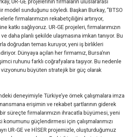
y, UR-GE projelerinin firmaların uluslararası
 bir model sunduğunu söyledi. Başkan Burkay, “BTSO
erle firmalarımızın rekabetçiliğini artırıyor,
ne katkı sağlıyoruz. UR-GE projeleri, firmalarımızın
ü ve daha planlı şekilde ulaşmasına imkan tanıyor. Bu
arla doğrudan temas kuruyor, yeni iş birlikleri
endiriyor. Dünyaya açılan her firmamız, Bursa’nın
rişimci ruhunu farklı coğrafyalara taşıyor. Bu nedenle
t vizyonunu büyüten stratejik bir güç olarak
deki deneyimiyle Türkiye’ye örnek çalışmalara imza
 finansmana erişimin ve rekabet şartlarının giderek
bir süreçte firmalarımızın ihracatla büyümesi, yeni
ki konumunu güçlendirmesi için çalışmalarımızı
8 ayrı UR-GE ve HİSER projemizle, oluşturduğumuz