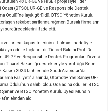
 yürütülen 48 UR-GE ve HİSER projesiyle lider
i Odası (BTSO), UR-GE ve Responsible Destek
ulama Ödülü”ne layık görüldü. BTSO Yönetim Kurulu
orlaşan rekabet şartlarına rağmen Bursalı firmaların
yı sürdüreceklerini ifade etti.
 ve ihracat kapasitelerinin artırılması hedefiyle
i ayrı ödülle taçlandırdı. Ticaret Bakanı Prof. Dr.
ilen UR-GE ve Responsible Destek Programları Zirvesi
 Ticaret Bakanlığı destekleriyle yürüttüğü Bebe
 Kasım 2024 tarihlerinde Suudi Arabistan’da
zarlama Faaliyeti” alanında, Otomotiv Yan Sanayi UR-
ulama Ödülü’nün sahibi oldu. Oda adına ödülleri BTSO
t Şener ve BTSO Yönetim Kurulu Üyesi Muhsin
t’ın elinden aldı.