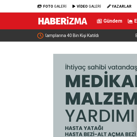
FOTO
GALERİ
VİDEO
GALERİ
YAZARLAR
Gündem
tıldı
Bakan Uraloğlu, Kayseri’de gençlerle buluştu