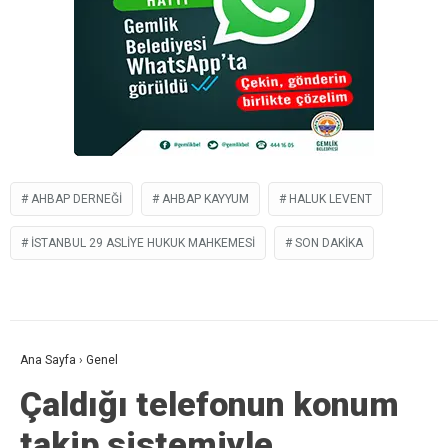
AHBAP DERNEĞI
AHBAP KAYYUM
HALUK LEVENT
İSTANBUL 29 ASLIYE HUKUK MAHKEMESI
SON DAKIKA
Ana Sayfa
›
Genel
Çaldığı telefonun konum
takip sistemiyle