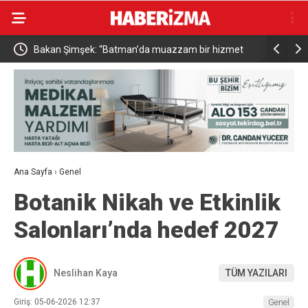
Bakan Şimşek: “Batman’da muazzam bir hizmet
Resul Din
fırtınası var”
vatandaşa
Ana Sayfa
›
Genel
Botanik Nikah ve Etkinlik
Salonları’nda hedef 2027
Neslihan Kaya
TÜM YAZILARI
Giriş: 05-06-2026 12:37
Genel