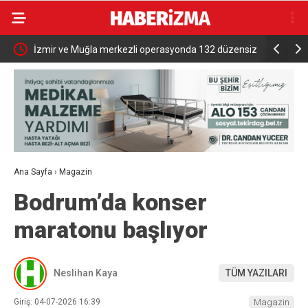
ı
İzmir ve Muğla merkezli operasyonda 132 düzensiz
Yeniden Re
göçmen yakalandı
Aydın’dan 
Sesine Kul
Ana Sayfa
›
Magazin
Bodrum’da konser
maratonu başlıyor
Neslihan Kaya
TÜM YAZILARI
Giriş: 04-07-2026 16:39
Magazin