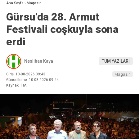
Ana Sayfa
›
Magazin
Gürsu’da 28. Armut
Festivali coşkuyla sona
erdi
Neslihan Kaya
TÜM YAZILARI
Giriş: 10-08-2026 09:43
Magazin
Güncelleme: 10-08-2026 09:44
Kaynak: İHA