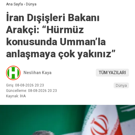
Ana Sayfa
›
Dünya
İran Dışişleri Bakanı
Arakçi: “Hürmüz
konusunda Umman’la
anlaşmaya çok yakınız”
Neslihan Kaya
TÜM YAZILARI
Giriş: 08-08-2026 20:23
Dünya
Güncelleme: 08-08-2026 20:23
Kaynak: İHA