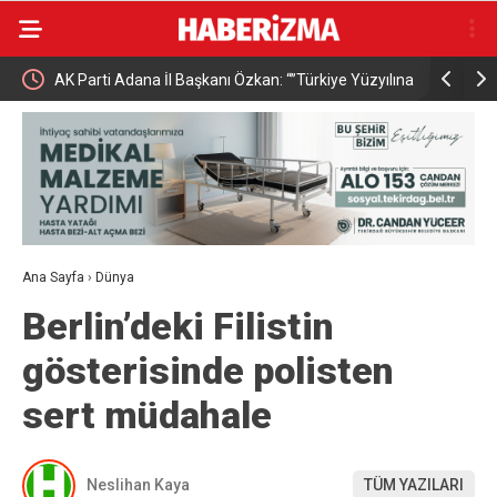
AK Parti Adana İl Başkanı Özkan: “”Türkiye Yüzyılına
Bursa’da b
güçlü teşkilatımızla yürüyoruz”
geldi
Ana Sayfa
›
Dünya
Berlin’deki Filistin
gösterisinde polisten
sert müdahale
Neslihan Kaya
TÜM YAZILARI