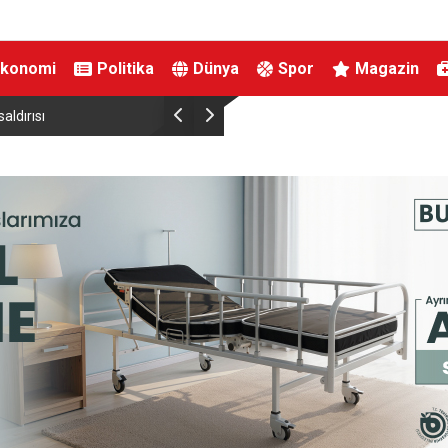
Ekonomi
Politika
Dünya
Spor
Magazin
Çiftçilere 688 Milyon Lira Tutarında Tarımsal Destek Ö