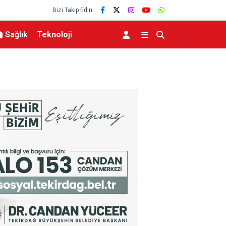
Bizi Takip Edin
Sağlık
Teknoloji
demesi
DMM: “Mekke Ortak Savunma Anlaşması’nın NATO’nun
çeliştiği iddiaları tamamen gerçek dışı”