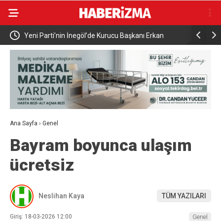
Kurucu Başkanı Erkan
Elektrikli bisiklet ile uçuruma yuvarlandılar: 
yaralandı
Ana Sayfa
›
Genel
Bayram boyunca ulaşım
ücretsiz
Neslihan Kaya
TÜM YAZILARI
Giriş: 18-03-2026 12:00
Genel