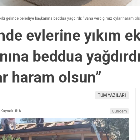
kibi gelince belediye başkanına beddua yağdırdı: “Sana verdiğimiz oylar haram ol
nde evlerine yıkım ek
nına beddua yağdırdı
ar haram olsun”
TÜM YAZILARI
Kaynak: İHA
Gündem