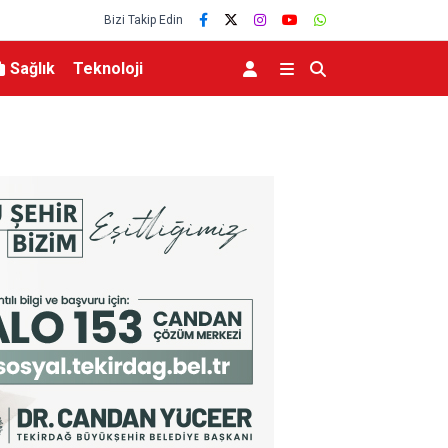
Bizi Takip Edin
Sağlık
Teknoloji
tafa Çiftçi Esenyurt’ta
Alevlere teslim olan araç kullanılamaz hale gel