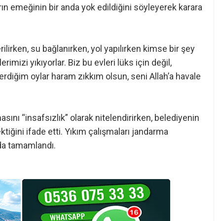
ların emeğinin bir anda yok edildiğini söyleyerek karara
erilirken, su bağlanırken, yol yapılırken kimse bir şey
mizi yıkıyorlar. Biz bu evleri lüks için değil,
rdiğim oylar haram zıkkım olsun, seni Allah’a havale
sını “insafsızlık” olarak nitelendirirken, belediyenin
ğini ifade etti. Yıkım çalışmaları jandarma
nda tamamlandı.