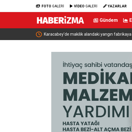
FOTO
GALERİ
VİDEO
GALERİ
YAZARLAR
Gündem
Karacabey’de makilik alandaki yangın fabrikay