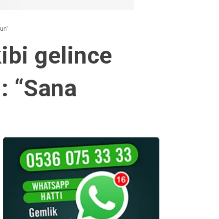
sun”
ibi gelince
: “Sana