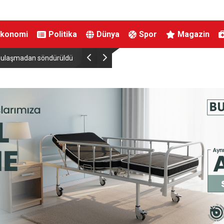
Ekonomi
Politika
Dünya
Spor
Magazin
a ulaşmadan söndürüldü
Adalet Bakanı Akın Gürlek ve İçişleri Bakanı Mus