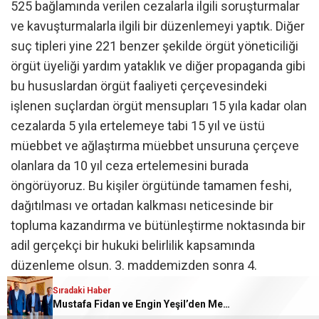
525 bağlamında verilen cezalarla ilgili soruşturmalar
ve kavuşturmalarla ilgili bir düzenlemeyi yaptık. Diğer
suç tipleri yine 221 benzer şekilde örgüt yöneticiliği
örgüt üyeliği yardım yataklık ve diğer propaganda gibi
bu hususlardan örgüt faaliyeti çerçevesindeki
işlenen suçlardan örgüt mensupları 15 yıla kadar olan
cezalarda 5 yıla ertelemeye tabi 15 yıl ve üstü
müebbet ve ağlaştırma müebbet unsuruna çerçeve
olanlara da 10 yıl ceza ertelemesini burada
öngörüyoruz. Bu kişiler örgütünde tamamen feshi,
dağıtılması ve ortadan kalkması neticesinde bir
topluma kazandırma ve bütünleştirme noktasında bir
adil gerçekçi bir hukuki belirlilik kapsamında
düzenleme olsun. 3. maddemizden sonra 4.
maddemiz koruma tedbirleri ve kanun yolu
Sıradaki Haber
incelemesinde bulunan dosyalar hali hazırda
Mustafa Fidan ve Engin Yeşil’den Mehmet Mehdi Eker’e Ziyaret