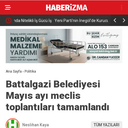
Gücü İş
Yeni Parti’nin İnegöl’de Kurucu Başkanı Erkan
Elektrikli 
Dönmez Oldu.
yaralandı
Ana Sayfa
›
Politika
Battalgazi Belediyesi
Mayıs ayı meclis
toplantıları tamamlandı
Neslihan Kaya
TÜM YAZILARI