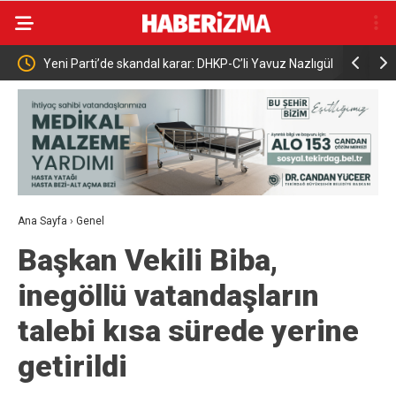
Yeni Parti’de skandal karar: DHKP-C’li Yavuz Nazlıgül
Bakan Gökt
atik
“başkan” olarak atandı
toplumun 
Ana Sayfa
›
Genel
Başkan Vekili Biba,
inegöllü vatandaşların
talebi kısa sürede yerine
getirildi