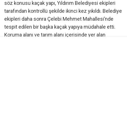
söz konusu kaçak yapı, Yıldırım Belediyesi ekipleri
tarafından kontrollü şekilde ikinci kez yıkıldı. Belediye
ekipleri daha sonra Çelebi Mehmet Mahallesi’nde
tespit edilen bir başka kaçak yapıya müdahale etti.
Koruma alanı ve tarım alanı içerisinde yer alan
ruhsatsız inşaat da ekiplerin çalışmasıyla yıkıldı.
Kaçak yapıya sıfır tolerans
Konuyla ilgili İHA’ya açıklamalarda bulunan Yıldırım
Belediye Başkanı Oktay Yılmaz, kaçak yapılaşmayla
mücadeleden taviz vermeyeceklerini belirtti. Başkan
Yılmaz, “Kaçak ve plansız yapılaşma hem kent
estetiğini bozmakta hem de vatandaşlarımızın can
güvenliğini riske atmaktadır. Göreve geldiğiniz 2019
yılından bu yana bin 297 adet kaçak inşaatın ve 591