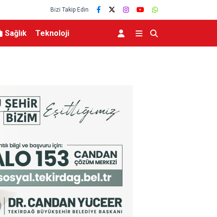
Bizi Takip Edin
Sağlık
Teknoloji
lerce vatandaşa
Menderes Belediye Başkanı İlkay Çiçek tutukla