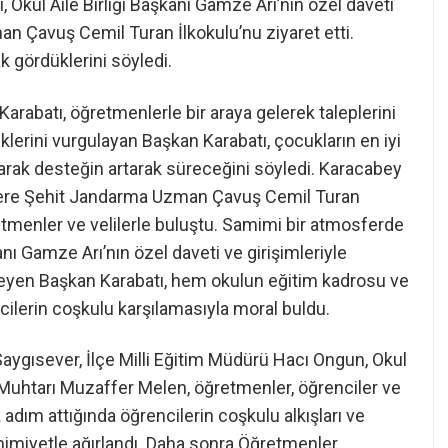
 Okul Aile Birliği Başkanı Gamze Arı’nın özel daveti
 Çavuş Cemil Turan İlkokulu’nu ziyaret etti.
ak gördüklerini söyledi.
 Karabatı, öğretmenlerle bir araya gelerek taleplerini
düklerini vurgulayan Başkan Karabatı, çocukların en iyi
larak desteğin artarak süreceğini söyledi. Karacabey
mdere Şehit Jandarma Uzman Çavuş Cemil Turan
retmenler ve velilerle buluştu. Samimi bir atmosferde
anı Gamze Arı’nın özel daveti ve girişimleriyle
rmeyen Başkan Karabatı, hem okulun eğitim kadrosu ve
ncilerin coşkulu karşılamasıyla moral buldu.
Saygısever, İlçe Milli Eğitim Müdürü Hacı Ongun, Okul
uhtarı Muzaffer Melen, öğretmenler, öğrenciler ve
ula adım attığında öğrencilerin coşkulu alkışları ve
mimiyetle ağırlandı. Daha sonra Öğretmenler