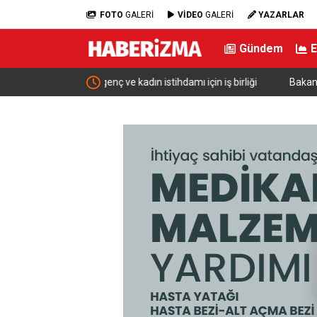
FOTO
GALERİ
VİDEO
GALERİ
YAZARLAR
Gündem
ı için iş birliği
Bakan Şimşek: “Batman’da muazzam bir hizmet f