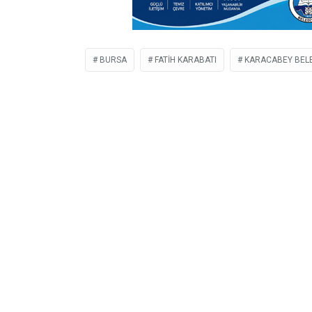
BURSA
FATIH KARABATI
KARACABEY BELE