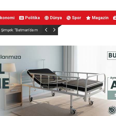
Ekonomi
Politika
Dünya
Spor
Magazin
ırtınası var”
Resul Dindar ve Ümit Yaşar, Kastamonu’da bin
unutulmaz bir gece yaşattı