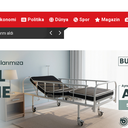
Ekonomi
Politika
Dünya
Spor
Magazin
ı aldı
MHP Yunusemre’de yeni başkan Ali Özkan oldu