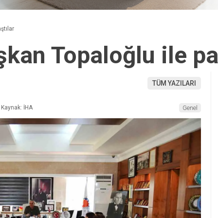
ştılar
şkan Topaloğlu ile pa
TÜM YAZILARI
Kaynak: İHA
Genel