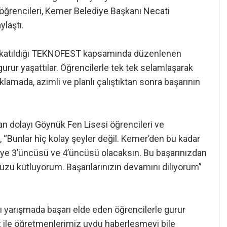
öğrencileri, Kemer Belediye Başkanı Necati
ylaştı.
ak katıldığı TEKNOFEST kapsamında düzenlenen
urur yaşattılar. Öğrencilerle tek tek selamlaşarak
amada, azimli ve planlı çalıştıktan sonra başarının
dan dolayı Göynük Fen Lisesi öğrencileri ve
k, “Bunlar hiç kolay şeyler değil. Kemer’den bu kadar
rkiye 3’üncüsü ve 4’üncüsü olacaksın. Bu başarınızdan
üzü kutluyorum. Başarılarınızın devamını diliyorum”
arı yarışmada başarı elde eden öğrencilerle gurur
z ile öğretmenlerimiz uydu haberleşmeyi bile