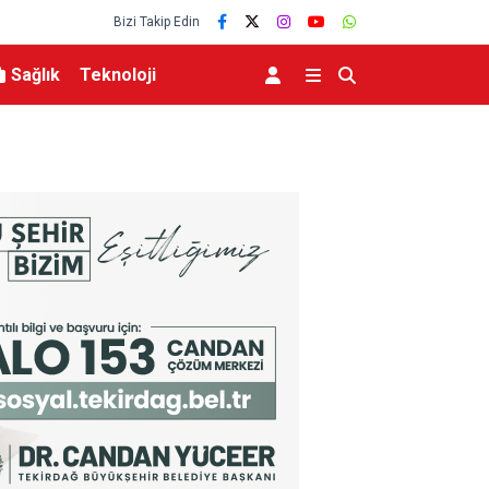
Bizi Takip Edin
Sağlık
Teknoloji
Mustafa Keser’den müzik ve kahkaha dolu gec