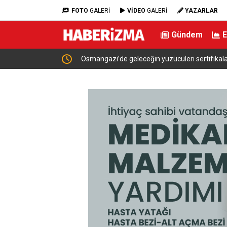
FOTO
GALERİ
VİDEO
GALERİ
YAZARLAR
Gündem
şlıyor
Osmangazi’de geleceğin yüzücüleri sertifikaların