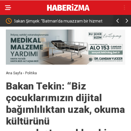
met
Resul Dindar ve Ümit Yaşar, Kastamonu’da binlerce
Menderes B
vatandaşa unutulmaz bir gece yaşattı
Ana Sayfa
›
Politika
Bakan Tekin: “Biz
çocuklarımızın dijital
bağımlılıktan uzak, okuma
kültürünü