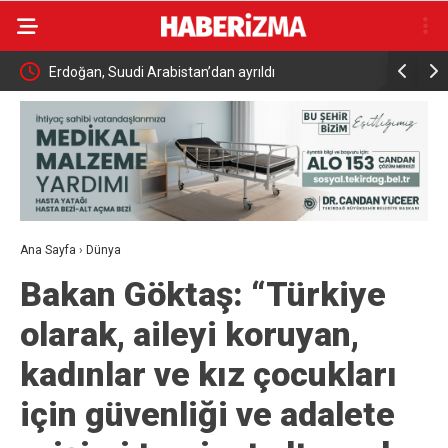
eçit
Erdoğan, Suudi Arabistan’dan ayrıldı
Kahta’da 
yükseliyor
Ana Sayfa
›
Dünya
Bakan Göktaş: “Türkiye
olarak, aileyi koruyan,
kadınlar ve kız çocukları
için güvenliği ve adalete