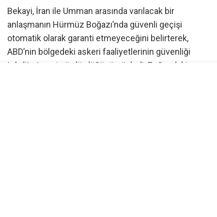
Bekayi, İran ile Umman arasında varılacak bir
anlaşmanın Hürmüz Boğazı’nda güvenli geçişi
otomatik olarak garanti etmeyeceğini belirterek,
ABD’nin bölgedeki askeri faaliyetlerinin güvenliği
tehdit etmeyi sürdürdüğünü söyledi. Boğazdaki
güvenlik risklerine yol açan birçok unsurun hala
ortadan kalkmadığını ifade eden Bekayi, ABD’nin İran’a
yönelik deniz ablukası ile “İran ve çıkarlarına karşı
saldırgan ve tehditkar eylemlerini” sürdürdüğünü
kaydetti.
Bekayi ayrıca, İran’ın taraflar arasında arabuluculuk
rolü üstlenen Pakistan ve Katar ile temaslarını
sürdürdüğünü bildirdi ancak, Dışişleri Bakanı Abbas
Arakçi ve Meclis Başkanı Muhammed Bakır Galibaf’ın
gelinen aşamada bu ülkelere resmi ziyaret