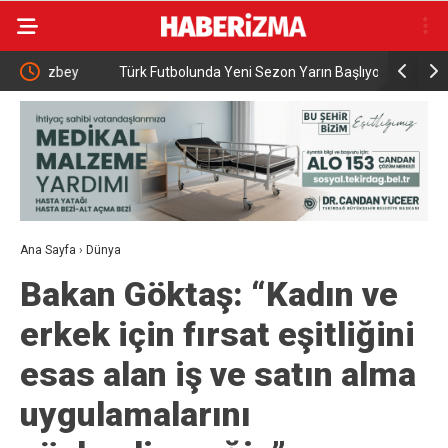
ey
Türk Futbolunda Yeni Sezon Yarın Başlıyor İşte Lig
Adalet Bak
Lig 1. Hafta Müsabaka Programı ve Maç Takvimi
Behçet Okt
Ana Sayfa
›
Dünya
Bakan Göktaş: “Kadın ve
erkek için fırsat eşitliğini
esas alan iş ve satın alma
uygulamalarını