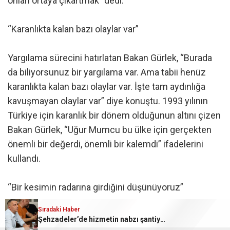
onları ortaya çıkartmak” dedi.
“Karanlıkta kalan bazı olaylar var”
Yargılama sürecini hatırlatan Bakan Gürlek, “Burada
da biliyorsunuz bir yargılama var. Ama tabii henüz
karanlıkta kalan bazı olaylar var. İşte tam aydınlığa
kavuşmayan olaylar var” diye konuştu. 1993 yılının
Türkiye için karanlık bir dönem olduğunun altını çizen
Bakan Gürlek, “Uğur Mumcu bu ülke için gerçekten
önemli bir değerdi, önemli bir kalemdi” ifadelerini
kullandı.
“Bir kesimin radarına girdiğini düşünüyoruz”
Sıradaki Haber
Dosyada ismi yer alan ve yurt dışına kaçan zanlıların
Şehzadeler’de hizmetin nabzı şantiyede tutuldu