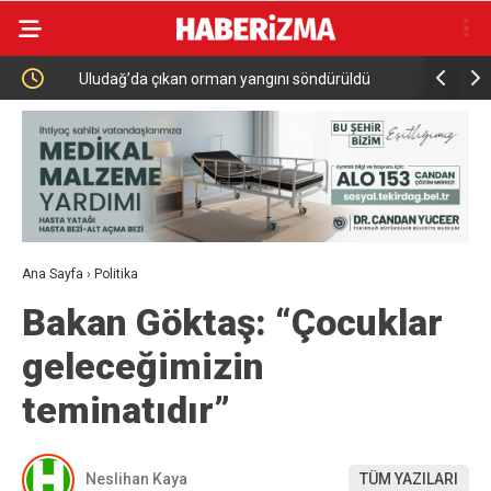
Uludağ’da çıkan orman yangını söndürüldü
MGK 6 Ağu
Güvenlik 
Ana Sayfa
›
Politika
Bakan Göktaş: “Çocuklar
geleceğimizin
teminatıdır”
Neslihan Kaya
TÜM YAZILARI