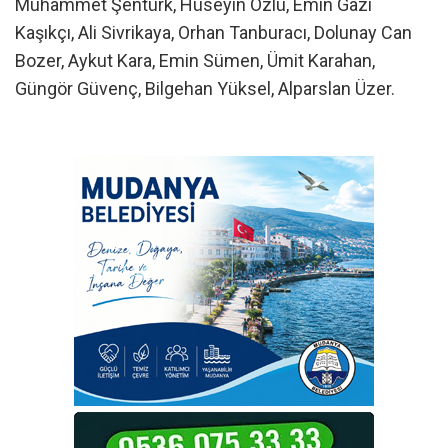
Muhammet Şentürk, Hüseyin Özlü, Emin Gazi
Kaşıkçı, Ali Sivrikaya, Orhan Tanburacı, Dolunay Can
Bozer, Aykut Kara, Emin Sümen, Ümit Karahan,
Güngör Güvenç, Bilgehan Yüksel, Alparslan Üzer.