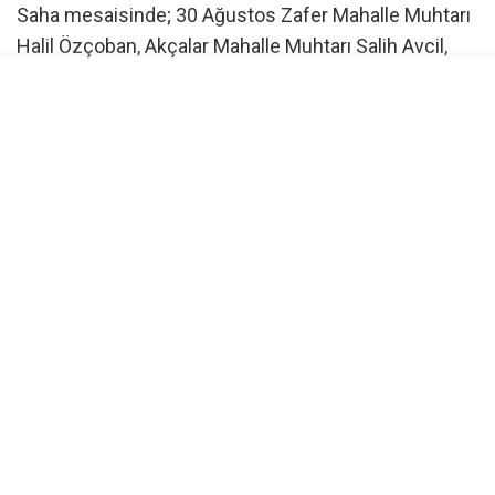
Saha mesaisinde; 30 Ağustos Zafer Mahalle Muhtarı
Halil Özçoban, Akçalar Mahalle Muhtarı Salih Avcil,
Başköy Mahalle Muhtarı Recep Uslu, Çamlıca Mahalle
Muhtarı Hasan Serçe, Fadıllı Mahalle Muhtarı Nail
Gülmez, Gökçe Mahalle Muhtarı Necmettin Atış,
Gölyazı Mahalle Muhtarı Mustafa Cihanoğlu,
Hasanağa Mahalle Muhtarı Rüstem Kartoğlu, Kayapa
Mahalle Muhtarı Ali İhsan Dengiz, Konak Mahalle
Muhtarı Hale Çağan, Kültür Mahalle Muhtarı Keziban
Pehlivan, Tahtalı Mahalle Muhtarı Hüseyin Kahya ve
Üçevler Mahalle Muhtarı Sibel Uzun ile görüşüldü.
Muhtarların ilettiği öncelikli talepler kayıt altına
alınırken, çözüme yönelik adımlar da yerinde
planlandı.
Ziyaretleri değerlendiren Nilüfer Belediye Başkan