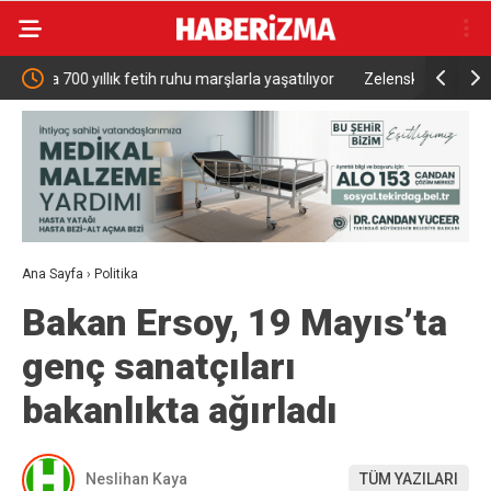
aşatılıyor
Zelenskiy’nin açıklaması sonrası Kosova’daki dev
Mobi
Ukrayna bayrağı kaldırıldı
Ana Sayfa
›
Politika
Bakan Ersoy, 19 Mayıs’ta
genç sanatçıları
bakanlıkta ağırladı
Neslihan Kaya
TÜM YAZILARI