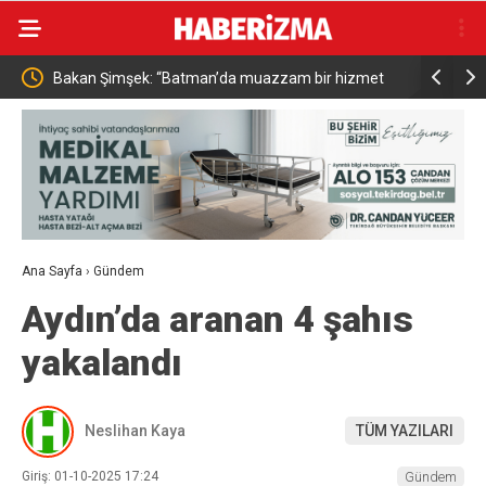
hizmet
Resul Dindar ve Ümit Yaşar, Kastamonu’da binlerce
Mender
vatandaşa unutulmaz bir gece yaşattı
Ana Sayfa
›
Gündem
Aydın’da aranan 4 şahıs
yakalandı
Neslihan Kaya
TÜM YAZILARI
Giriş: 01-10-2025 17:24
Gündem