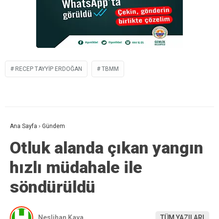
RECEP TAYYIP ERDOĞAN
TBMM
Ana Sayfa
›
Gündem
Otluk alanda çıkan yangın
hızlı müdahale ile
söndürüldü
Neslihan Kaya
TÜM YAZILARI