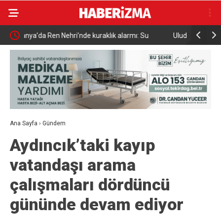
Uludağ’da çıkan orman yangını söndürüldü
MGK 6 Ağu
Güvenlik 
Ana Sayfa
›
Gündem
Aydıncık’taki kayıp
vatandaşı arama
çalışmaları dördüncü
gününde devam ediyor