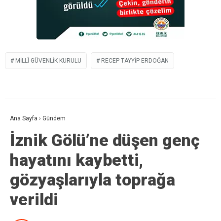
MILLÎ GÜVENLIK KURULU
RECEP TAYYIP ERDOĞAN
Ana Sayfa
›
Gündem
İznik Gölü’ne düşen genç
hayatını kaybetti,
gözyaşlarıyla toprağa
verildi