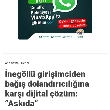
Ana Sayfa
›
Genel
İnegöllü girişimciden
bağış dolandırıcılığına
karşı dijital çözüm:
“Askıda”