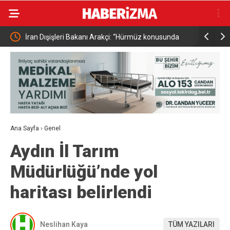
rını
İran Dışişleri Bakanı Arakçi: “Hürmüz konusunda
Bursa’da s
Umman’la anlaşmaya çok yakınız”
Ana Sayfa
›
Genel
Aydın İl Tarım
Müdürlüğü’nde yol
haritası belirlendi
Neslihan Kaya
TÜM YAZILARI